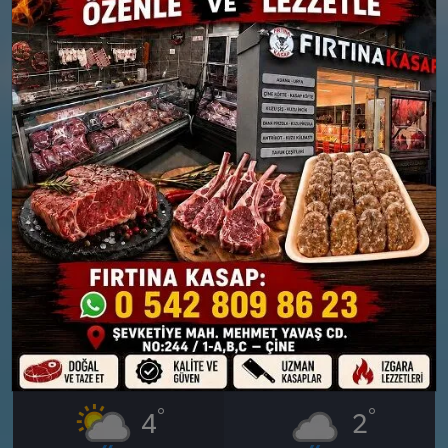
PERŞEMBE
CUMA
°
°
1
2
Parçalı Bulutlu
Bölgesel düzensiz yağmur
yağışlı
Nem: %82
Rüzgar: 12 km/h
Nem: %92
Rüzgar: 13 km/h
Yağış Olasılığı: %89
Kar Olasılığı: %7
28 MART
29 MART
CUMARTESI
PAZAR
°
°
4
2