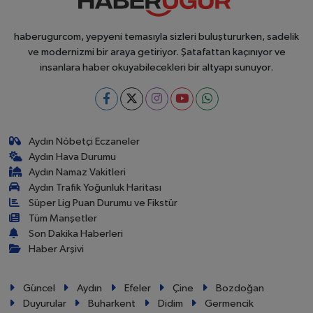
haberugurcom, yepyeni temasıyla sizleri buluştururken, sadelik
ve modernizmi bir araya getiriyor. Şatafattan kaçınıyor ve
insanlara haber okuyabilecekleri bir altyapı sunuyor.
Aydın Nöbetçi Eczaneler
Aydın Hava Durumu
Aydın Namaz Vakitleri
Aydın Trafik Yoğunluk Haritası
Süper Lig Puan Durumu ve Fikstür
Tüm Manşetler
Son Dakika Haberleri
Haber Arşivi
Güncel
Aydın
Efeler
Çine
Bozdoğan
Duyurular
Buharkent
Didim
Germencik