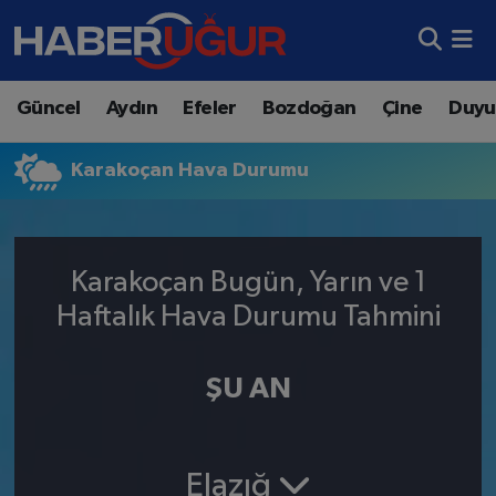
Aydın Nöbetçi Eczaneler
Güncel
Aydın
Efeler
Bozdoğan
Çine
Duyu
Aydın Hava Durumu
Karakoçan Hava Durumu
Aydın Namaz Vakitleri
Aydın Trafik Yoğunluk Haritası
Karakoçan Bugün, Yarın ve 1
Süper Lig Puan Durumu ve Fikstür
Haftalık Hava Durumu Tahmini
Tüm Manşetler
ŞU AN
Son Dakika Haberleri
Haber Arşivi
Elazığ