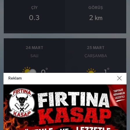
ÇIY
GÖRÜŞ
0.3
2
km
24 MART
25 MART
SALI
ÇARŞAMBA
°
°
0
-1
Reklam
Parçalı Bulutlu
Güneşli
Nem: %90
Nem: %81
Rüzgar: 8 km/h
Rüzgar: 9 km/h
26 MART
27 MART