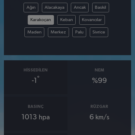
Ağın
Alacakaya
Arıcak
Baskil
Karakoçan
Keban
Kovancılar
Maden
Merkez
Palu
Sivrice
HISSEDILEN
NEM
°
-1
%99
BASINÇ
RÜZGAR
1013
6
hpa
km/s