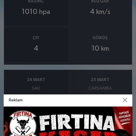
BASINÇ
RÜZGAR
1010
4
hpa
km/s
ÇIY
GÖRÜŞ
4
10
km
24 MART
25 MART
SALI
ÇARŞAMBA
Reklam
°
°
9
8
Şiddetli yağmurlu
Bölgesel düzensiz yağmur
yağışlı