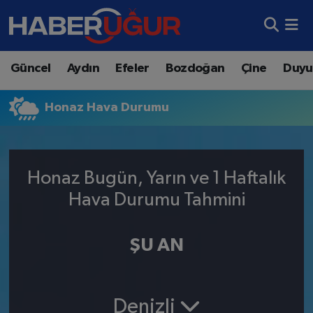
Aydın Nöbetçi Eczaneler
Güncel
Aydın
Efeler
Bozdoğan
Çine
Duyu
Aydın Hava Durumu
Honaz Hava Durumu
Aydın Namaz Vakitleri
Aydın Trafik Yoğunluk Haritası
Honaz Bugün, Yarın ve 1 Haftalık
Süper Lig Puan Durumu ve Fikstür
Hava Durumu Tahmini
Tüm Manşetler
ŞU AN
Son Dakika Haberleri
Haber Arşivi
Denizli