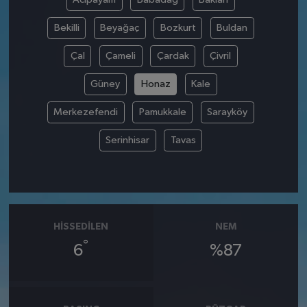
Bekilli
Beyağaç
Bozkurt
Buldan
Çal
Çameli
Çardak
Çivril
Güney
Honaz
Kale
Merkezefendi
Pamukkale
Sarayköy
Serinhisar
Tavas
HISSEDILEN
NEM
°
6
%87