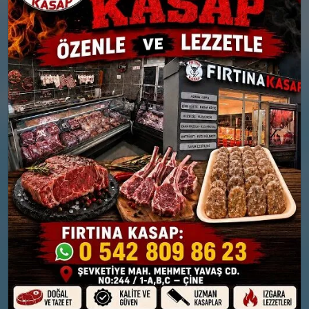
Nem: %84
Rüzgar: 12 km/h
Nem: %86
Yağış Olasılığı: %91
Rüzgar: 9 km/h
Yağış Olasılığı: %88
26 MART
27 MART
PERŞEMBE
CUMA
°
°
9
11
Parçalı Bulutlu
Bölgesel düzensiz yağmur
yağışlı
Nem: %76
Rüzgar: 6 km/h
Nem: %61
Rüzgar: 30 km/h
Yağış Olasılığı: %59