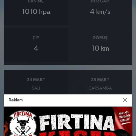
BASINÇ
RÜZGAR
1010
4
hpa
km/s
ÇIY
GÖRÜŞ
4
10
km
24 MART
25 MART
SALI
ÇARŞAMBA
Reklam
°
°
9
8
Şiddetli yağmurlu
Bölgesel düzensiz yağmur
yağışlı