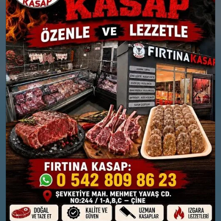
Nem: %84
Rüzgar: 12 km/h
Nem: %86
Yağış Olasılığı: %91
Rüzgar: 9 km/h
Yağış Olasılığı: %88
26 MART
27 MART
PERŞEMBE
CUMA
°
°
9
11
Parçalı Bulutlu
Bölgesel düzensiz yağmur
yağışlı
Nem: %76
Rüzgar: 6 km/h
Nem: %61
Rüzgar: 30 km/h
Yağış Olasılığı: %59