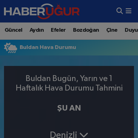
Aydın Nöbetçi Eczaneler
Güncel
Aydın
Efeler
Bozdoğan
Çine
Duyu
Aydın Hava Durumu
Buldan Hava Durumu
Aydın Namaz Vakitleri
Aydın Trafik Yoğunluk Haritası
Buldan Bugün, Yarın ve 1
Süper Lig Puan Durumu ve Fikstür
Haftalık Hava Durumu Tahmini
Tüm Manşetler
ŞU AN
Son Dakika Haberleri
Haber Arşivi
Denizli