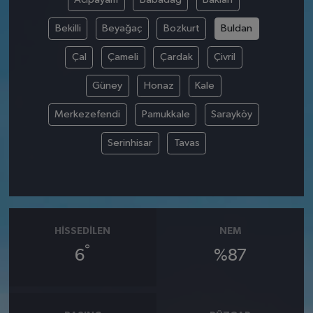
Bekilli
Beyağaç
Bozkurt
Buldan
Çal
Çameli
Çardak
Çivril
Güney
Honaz
Kale
Merkezefendi
Pamukkale
Sarayköy
Serinhisar
Tavas
HISSEDILEN
NEM
°
6
%87