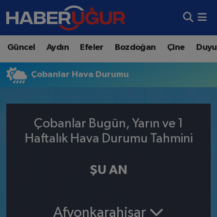
Aydın Nöbetçi Eczaneler
Güncel
Aydın
Efeler
Bozdoğan
Çine
Duyu
Aydın Hava Durumu
Çobanlar Hava Durumu
Aydın Namaz Vakitleri
Aydın Trafik Yoğunluk Haritası
Çobanlar Bugün, Yarın ve 1
Süper Lig Puan Durumu ve Fikstür
Haftalık Hava Durumu Tahmini
Tüm Manşetler
ŞU AN
Son Dakika Haberleri
Haber Arşivi
Afyonkarahisar