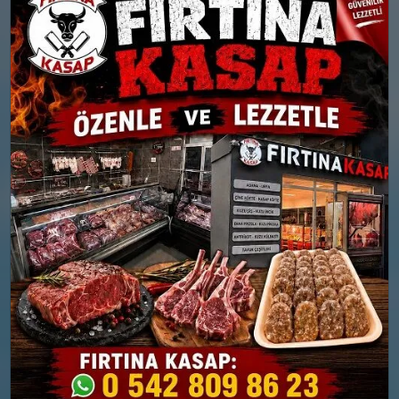
yağışlı
Rüzgar: 18 km/h
Yağış Olasılığı: %84
Nem: %82
Rüzgar: 11 km/h
Yağış Olasılığı: %89
26 MART
27 MART
PERŞEMBE
CUMA
°
°
6
9
Bölgesel düzensiz yağmur
Bölgesel düzensiz yağmur
yağışlı
yağışlı
Nem: %80
Nem: %61
Rüzgar: 9 km/h
Rüzgar: 31 km/h