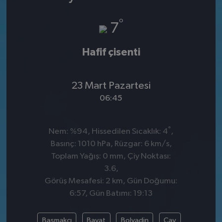
°
7
Hafif çisenti
23 Mart Pazartesi
06:45
°
Nem: %94, Hissedilen Sıcaklık: 4
,
Basınç: 1010 hPa, Rüzgar: 6 km/s,
Toplam Yağış: 0 mm, Çiy Noktası:
3.6,
Görüş Mesafesi: 2 km, Gün Doğumu:
6:57, Gün Batımı: 19:13
Başmakçı
Bayat
Bolvadin
Çay