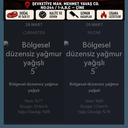
Yağış Olasılığı: %72
Yağış Olasılığı: %86
28 MART
29 MART
CUMARTESI
PAZAR
°
°
5
5
Bölgesel düzensiz yağmur
Bölgesel düzensiz yağmur
yağışlı
yağışlı
Nem: %77
Nem: %68
Rüzgar: 26 km/h
Rüzgar: 13 km/h
Yağış Olasılığı: %88
Yağış Olasılığı: %79