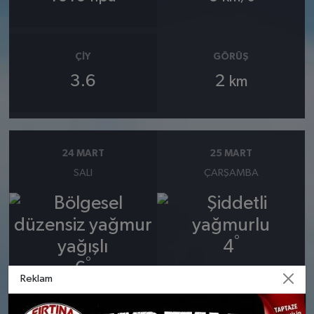
ÇIY
GÖRÜŞ
3.6
2
km
24 MART
25 MART
SALI
ÇARŞAMBA
°
4
°
6
Şiddetli yağmurlu
Reklam
Bölgesel düzensiz yağmur
Nem: %95