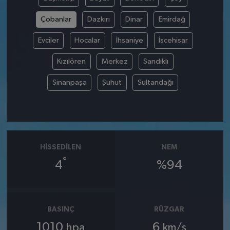
Çobanlar
Dazkırı
Dinar
Emirdağ
Evciler
Hocalar
İhsaniye
İscehisar
Kızılören
Merkez
Sandıklı
Sinanpaşa
Şuhut
Sultandağı
HISSEDILEN
NEM
°
4
%94
BASINÇ
RÜZGAR
1010
6
hpa
km/s