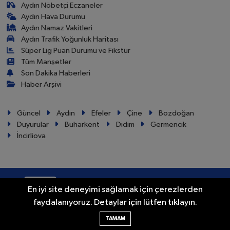
Aydın Nöbetçi Eczaneler
Aydın Hava Durumu
Aydın Namaz Vakitleri
Aydın Trafik Yoğunluk Haritası
Süper Lig Puan Durumu ve Fikstür
Tüm Manşetler
Son Dakika Haberleri
Haber Arşivi
Güncel
Aydın
Efeler
Çine
Bozdoğan
Duyurular
Buharkent
Didim
Germencik
İncirliova
RSS
Copyright © 2024. Her hakkı saklıdır.
En iyi site deneyimi sağlamak için çerezlerden
faydalanıyoruz. Detaylar için lütfen tıklayın.
Haber Yazılımı:
TE Bilişim
TAMAM