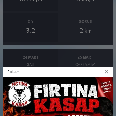
ÇIY
GÖRÜŞ
3.2
2
km
24 MART
25 MART
SALI
ÇARŞAMBA
Reklam
°
°
6
5
Orta kuvvetli yağmurlu
Şiddetli yağmurlu
Nem: %86
Nem: %94
Rüzgar: 9 km/h
Rüzgar: 11 km/h
Yağış Olasılığı: %90
Yağış Olasılığı: %86