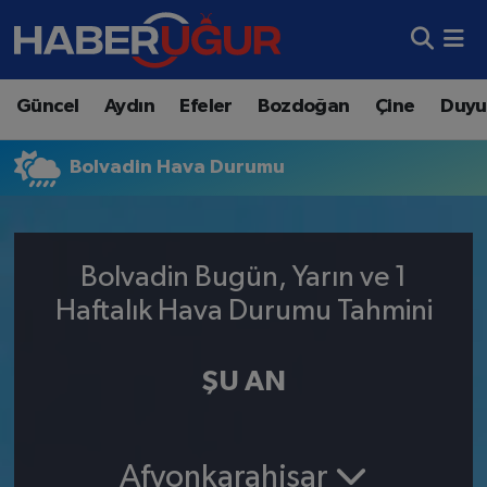
Aydın Nöbetçi Eczaneler
Güncel
Aydın
Efeler
Bozdoğan
Çine
Duyu
Aydın Hava Durumu
Bolvadin Hava Durumu
Aydın Namaz Vakitleri
Aydın Trafik Yoğunluk Haritası
Bolvadin Bugün, Yarın ve 1
Süper Lig Puan Durumu ve Fikstür
Haftalık Hava Durumu Tahmini
Tüm Manşetler
ŞU AN
Son Dakika Haberleri
Haber Arşivi
Afyonkarahisar