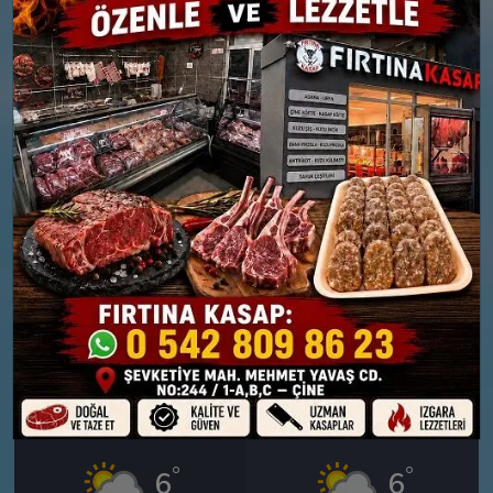
26 MART
27 MART
PERŞEMBE
CUMA
°
°
6
9
Parçalı Bulutlu
Güneşli
Nem: %80
Nem: %58
Rüzgar: 10 km/h
Rüzgar: 22 km/h
28 MART
29 MART
CUMARTESI
PAZAR
°
°
6
6