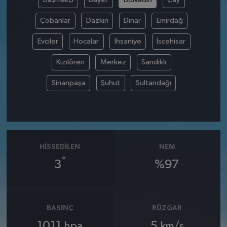
Çobanlar
Dazkırı
Dinar
Emirdağ
Evciler
Hocalar
İhsaniye
İscehisar
Kızılören
Merkez
Sandıklı
Sinanpaşa
Şuhut
Sultandağı
HISSEDILEN
NEM
°
3
%97
BASINÇ
RÜZGAR
1011
5
hpa
km/s