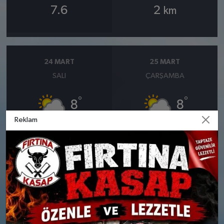
7.6
2
km
24 MART
25 MART
SALI
ÇARŞAMBA
°
°
8
8
Reklam
Bölgesel düzensiz yağmur
Bölgesel düzensiz yağmur
yağışlı
yağışlı
Nem: %92
Nem: %94
Rüzgar: 13 km/h
Rüzgar: 14 km/h
Yağış Olasılığı: %86
Yağış Olasılığı: %86
26 MART
27 MART