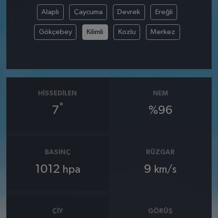
Alaplı
Çaycuma
Devrek
Ereğli
Gökçebey
Kilimli
Kozlu
Merkez
HISSEDILEN
NEM
°
7
%96
BASINÇ
RÜZGAR
1012
9
hpa
km/s
ÇIY
GÖRÜŞ