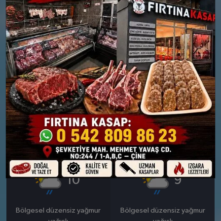
PERŞEMBE
CUMA
°
°
9
10
Parçalı Bulutlu
Güneşli
Nem: %88
Nem: %76
Rüzgar: 12 km/h
Rüzgar: 24 km/h
28 MART
29 MART
CUMARTESI
PAZAR
°
°
10
9
Bölgesel düzensiz yağmur
Bölgesel düzensiz yağmur