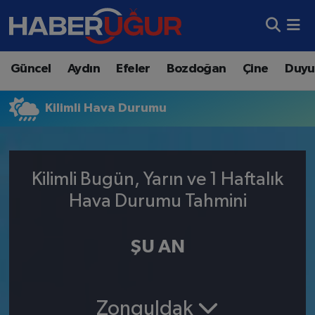
Aydın Nöbetçi Eczaneler
Güncel
Aydın
Efeler
Bozdoğan
Çine
Duyu
Aydın Hava Durumu
Kilimli Hava Durumu
Aydın Namaz Vakitleri
Aydın Trafik Yoğunluk Haritası
Kilimli Bugün, Yarın ve 1 Haftalık
Süper Lig Puan Durumu ve Fikstür
Hava Durumu Tahmini
Tüm Manşetler
ŞU AN
Son Dakika Haberleri
Haber Arşivi
Zonguldak