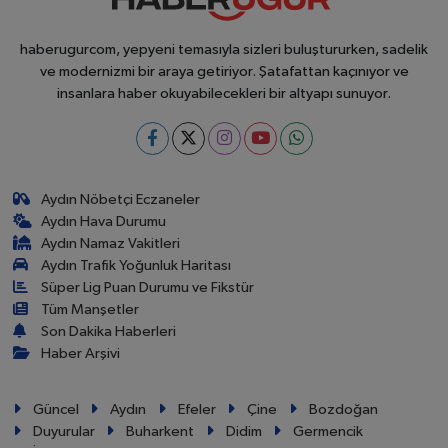
haberugurcom, yepyeni temasıyla sizleri buluştururken, sadelik
ve modernizmi bir araya getiriyor. Şatafattan kaçınıyor ve
insanlara haber okuyabilecekleri bir altyapı sunuyor.
Aydın Nöbetçi Eczaneler
Aydın Hava Durumu
Aydın Namaz Vakitleri
Aydın Trafik Yoğunluk Haritası
Süper Lig Puan Durumu ve Fikstür
Tüm Manşetler
Son Dakika Haberleri
Haber Arşivi
Güncel
Aydın
Efeler
Çine
Bozdoğan
Duyurular
Buharkent
Didim
Germencik