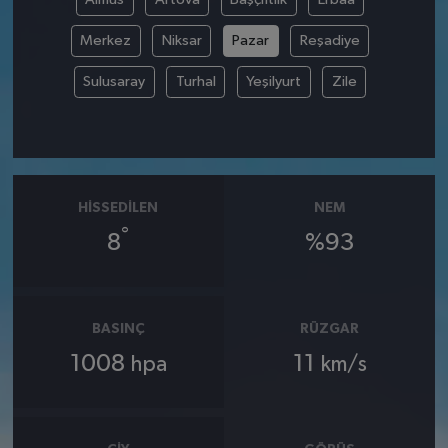
Merkez
Niksar
Pazar
Reşadiye
Sulusaray
Turhal
Yeşilyurt
Zile
HISSEDILEN
NEM
°
8
%93
BASINÇ
RÜZGAR
1008
11
hpa
km/s