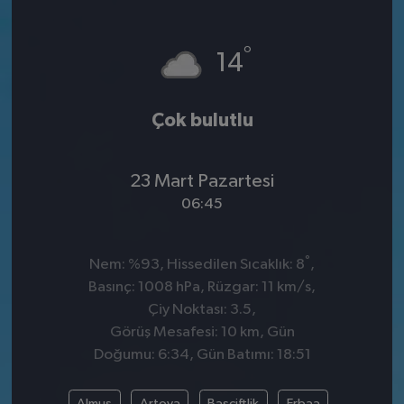
°
14
Çok bulutlu
23 Mart Pazartesi
06:45
°
Nem: %93, Hissedilen Sıcaklık: 8
,
Basınç: 1008 hPa, Rüzgar: 11 km/s,
Çiy Noktası: 3.5,
Görüş Mesafesi: 10 km, Gün
Doğumu: 6:34, Gün Batımı: 18:51
Almus
Artova
Başçiftlik
Erbaa