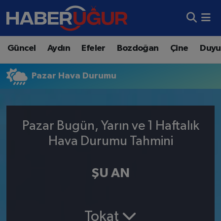
Aydın Nöbetçi Eczaneler
Güncel
Aydın
Efeler
Bozdoğan
Çine
Duyu
Aydın Hava Durumu
Pazar Hava Durumu
Aydın Namaz Vakitleri
Aydın Trafik Yoğunluk Haritası
Pazar Bugün, Yarın ve 1 Haftalık
Süper Lig Puan Durumu ve Fikstür
Hava Durumu Tahmini
Tüm Manşetler
ŞU AN
Son Dakika Haberleri
Haber Arşivi
Tokat