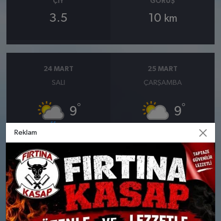
ÇIY
GÖRÜŞ
3.5
10
km
24 MART
25 MART
SALI
ÇARŞAMBA
°
°
9
9
Reklam
Bölgesel düzensiz yağmur
Parçalı Bulutlu
yağışlı
Nem: %76
Rüzgar: 16 km/h
Nem: %68
Rüzgar: 10 km/h
Yağış Olasılığı: %88