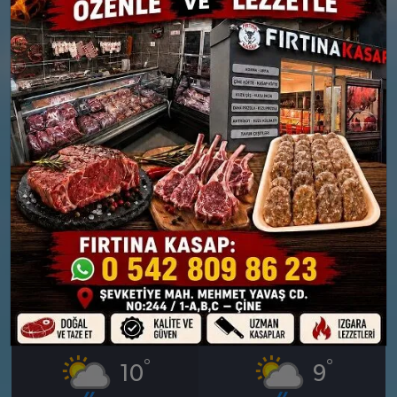
26 MART
27 MART
PERŞEMBE
CUMA
°
°
9
10
Bölgesel düzensiz yağmur
Güneşli
yağışlı
Nem: %61
Rüzgar: 6 km/h
Nem: %71
Rüzgar: 8 km/h
Yağış Olasılığı: %88
28 MART
29 MART
CUMARTESI
PAZAR
°
°
10
9