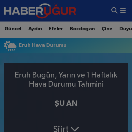
Aydın Nöbetçi Eczaneler
Güncel
Aydın
Efeler
Bozdoğan
Çine
Duyu
Aydın Hava Durumu
Eruh Hava Durumu
Aydın Namaz Vakitleri
Aydın Trafik Yoğunluk Haritası
Eruh Bugün, Yarın ve 1 Haftalık
Süper Lig Puan Durumu ve Fikstür
Hava Durumu Tahmini
Tüm Manşetler
ŞU AN
Son Dakika Haberleri
Haber Arşivi
Siirt