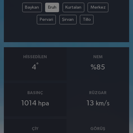
Baykan
Eruh
Kurtalan
Merkez
Pervari
Şirvan
Tillo
HISSEDILEN
NEM
°
4
%85
BASINÇ
RÜZGAR
1014
13
hpa
km/s
ÇIY
GÖRÜŞ