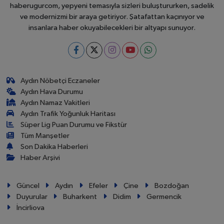
haberugurcom, yepyeni temasıyla sizleri buluştururken, sadelik
ve modernizmi bir araya getiriyor. Şatafattan kaçınıyor ve
insanlara haber okuyabilecekleri bir altyapı sunuyor.
Aydın Nöbetçi Eczaneler
Aydın Hava Durumu
Aydın Namaz Vakitleri
Aydın Trafik Yoğunluk Haritası
Süper Lig Puan Durumu ve Fikstür
Tüm Manşetler
Son Dakika Haberleri
Haber Arşivi
Güncel
Aydın
Efeler
Çine
Bozdoğan
Duyurular
Buharkent
Didim
Germencik
İncirliova