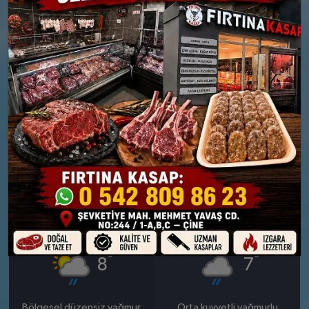
PERŞEMBE
CUMA
°
°
10
8
Güneşli
Orta kuvvetli yağmurlu
Nem: %63
Nem: %79
Rüzgar: 11 km/h
Rüzgar: 10 km/h
Yağış Olasılığı: %89
28 MART
29 MART
CUMARTESI
PAZAR
°
°
8
7
Bölgesel düzensiz yağmur
Orta kuvvetli yağmurlu