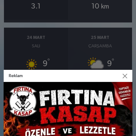
3.1
10
km
24 MART
25 MART
SALI
ÇARŞAMBA
°
°
9
9
Reklam
Güneşli
Bölgesel düzensiz yağmur
yağışlı
Nem: %59
Rüzgar: 9 km/h
Nem: %62
Rüzgar: 9 km/h
Yağış Olasılığı: %83
26 MART
27 MART