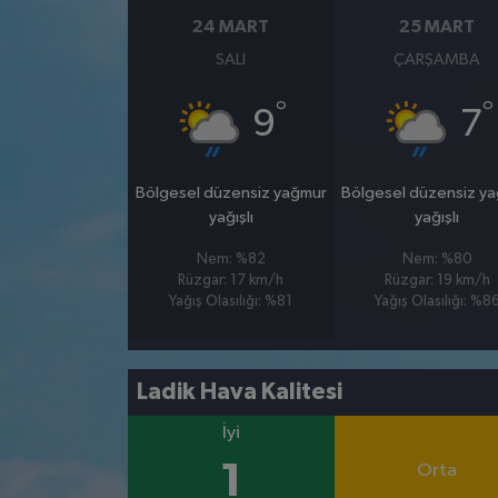
24 MART
25 MART
SALI
ÇARŞAMBA
°
°
9
7
Bölgesel düzensiz yağmur
Bölgesel düzensiz y
yağışlı
yağışlı
Nem: %82
Nem: %80
Rüzgar: 17 km/h
Rüzgar: 19 km/h
Yağış Olasılığı: %81
Yağış Olasılığı: %8
Ladik Hava Kalitesi
İyi
1
Orta