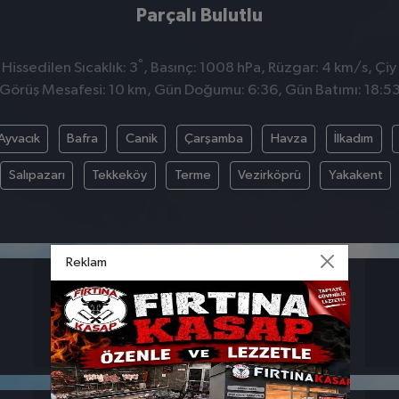
Parçalı Bulutlu
°
issedilen Sıcaklık: 3
, Basınç: 1008 hPa, Rüzgar: 4 km/s, Çiy 
Görüş Mesafesi: 10 km, Gün Doğumu: 6:36, Gün Batımı: 18:5
Ayvacık
Bafra
Canik
Çarşamba
Havza
İlkadım
Salıpazarı
Tekkeköy
Terme
Vezirköprü
Yakakent
Reklam
BASINÇ
RÜZGAR
1008
4
hpa
km/s