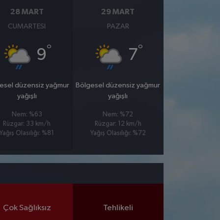
28 MART
29 MART
CUMARTESI
PAZAR
°
°
9
7
esel düzensiz yağmur
Bölgesel düzensiz yağmur
yağışlı
yağışlı
Nem: %63
Nem: %72
Rüzgar: 33 km/h
Rüzgar: 12 km/h
Yağış Olasılığı: %81
Yağış Olasılığı: %72
Çok Sağlıksız
Tehlikeli