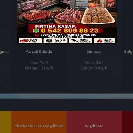
26 MART
27 MART
PERŞEMBE
CUMA
°
°
9
10
ağmur
Parçalı Bulutlu
Güneşli
Bölg
Nem: %74
Nem: %61
Rüzgar: 13 km/h
Rüzgar: 9 km/h
6
Hassaslar için sağlıksız
Sağlıksız