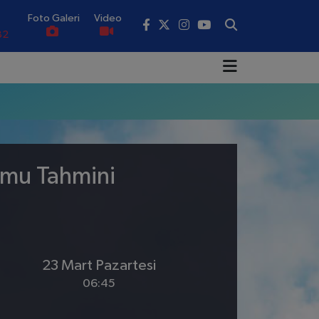
Foto Galeri
Video
82
02
19
18
.19
umu Tahmini
0
23 Mart Pazartesi
06:45