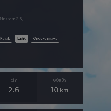
Noktası: 2.6,
3
Kavak
Ladik
Ondokuzmayıs
ÇIY
GÖRÜŞ
2.6
10
km