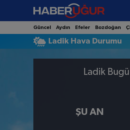
Aydın Nöbetçi Eczaneler
Güncel
Aydın
Efeler
Bozdoğan
Ç
Aydın Hava Durumu
Ladik Hava Durumu
Aydın Namaz Vakitleri
Aydın Trafik Yoğunluk Haritası
Ladik Bugü
Süper Lig Puan Durumu ve Fikstür
Tüm Manşetler
ŞU AN
Son Dakika Haberleri
Haber Arşivi