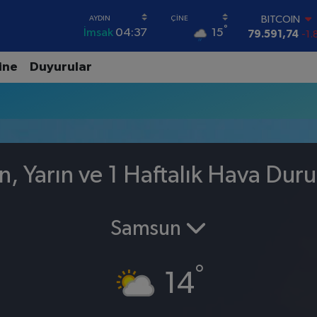
BITCOIN
°
15
İmsak
04:37
79.591,74
-1.
DOLAR
45,43620
0.
ine
Duyurular
EURO
53,38690
0.
STERLİN
61,60380
0.
G.ALTIN
6862,09000
0
BİST100
n, Yarın ve 1 Haftalık Hava Dur
14.598,00
Samsun
°
14