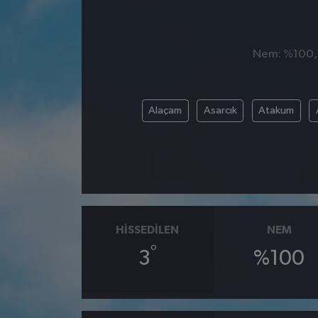
Nem: %100, H
Alaçam
Asarcık
Atakum
HISSEDILEN
NEM
°
3
%100