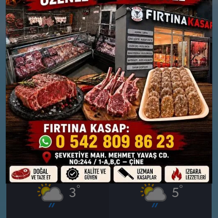
°
°
2
2
Bölgesel düzensiz yağmur
Orta kuvvetli yağmurlu
yağışlı
Nem: %95
Rüzgar: 10 km/h
Nem: %92
Yağış Olasılığı: %86
Rüzgar: 13 km/h
Kar Olasılığı: %14
Yağış Olasılığı: %79
Kar Olasılığı: %3
28 MART
29 MART
CUMARTESI
PAZAR
°
°
3
5