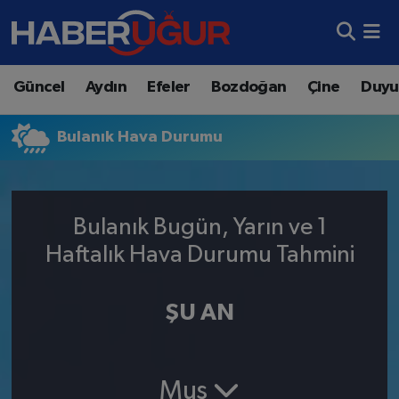
Aydın Nöbetçi Eczaneler
Güncel
Aydın
Efeler
Bozdoğan
Çine
Duyu
Aydın Hava Durumu
Bulanık Hava Durumu
Aydın Namaz Vakitleri
Aydın Trafik Yoğunluk Haritası
Bulanık Bugün, Yarın ve 1
Süper Lig Puan Durumu ve Fikstür
Haftalık Hava Durumu Tahmini
Tüm Manşetler
ŞU AN
Son Dakika Haberleri
Haber Arşivi
Muş