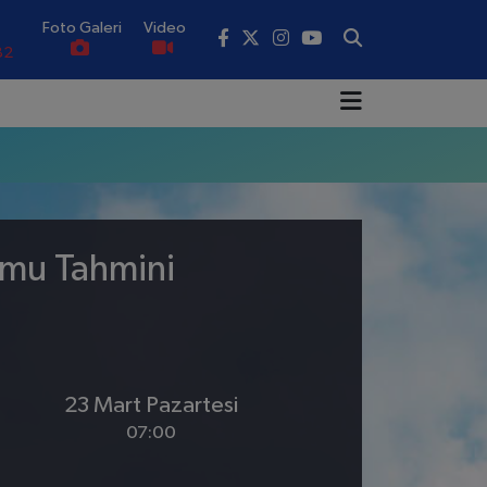
Foto Galeri
Video
82
02
19
18
.19
umu Tahmini
0
23 Mart Pazartesi
07:00