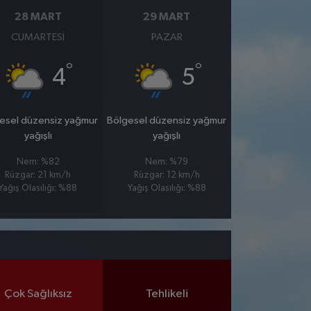
28 MART
29 MART
CUMARTESI
PAZAR
°
°
4
5
esel düzensiz yağmur
Bölgesel düzensiz yağmur
yağışlı
yağışlı
Nem: %82
Nem: %79
Rüzgar: 21 km/h
Rüzgar: 12 km/h
Yağış Olasılığı: %88
Yağış Olasılığı: %88
Çok Sağlıksız
Tehlikeli