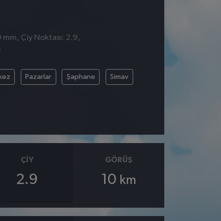
0 mm, Çiy Noktası: 2.9,
9
kez
Pazarlar
Şaphane
Simav
ÇIY
GÖRÜŞ
2.9
10
km