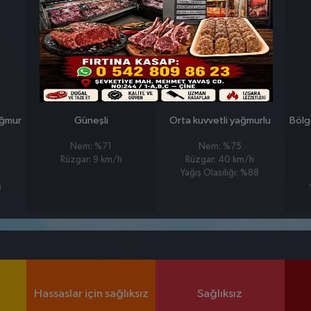
26 MART
27 MART
PERŞEMBE
CUMA
°
°
7
7
ağmur
Güneşli
Orta kuvvetli yağmurlu
Bölg
Nem: %71
Nem: %75
Rüzgar: 9 km/h
Rüzgar: 40 km/h
Yağış Olasılığı: %88
9
Hassaslar için sağlıksız
Sağlıksız