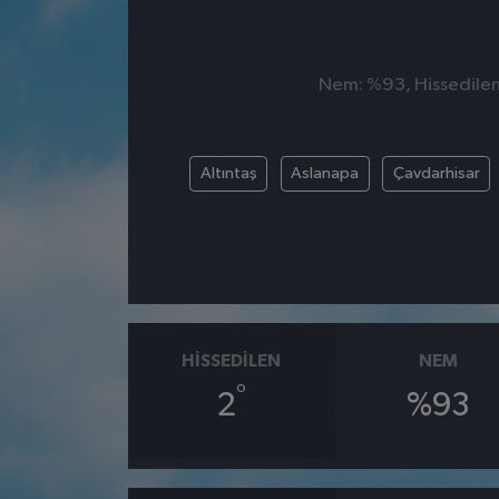
Nem: %93, Hissedilen 
Altıntaş
Aslanapa
Çavdarhisar
HISSEDILEN
NEM
°
2
%93