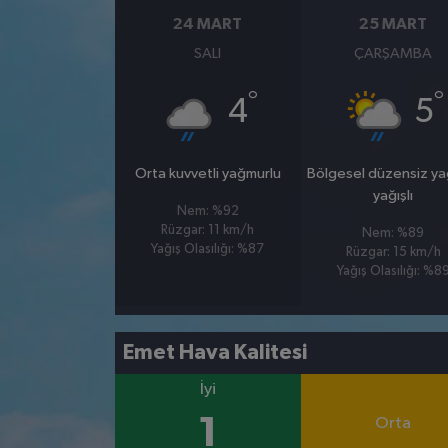
24 MART
25 MART
SALI
ÇARŞAMBA
°
°
4
5
Orta kuvvetli yağmurlu
Bölgesel düzensiz y
yağışlı
Nem: %92
Rüzgar: 11 km/h
Nem: %89
Yağış Olasılığı: %87
Rüzgar: 15 km/h
Yağış Olasılığı: %8
Emet Hava Kalitesi
İyi
1
Orta