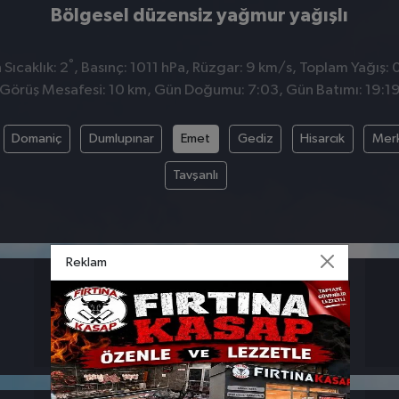
Bölgesel düzensiz yağmur yağışlı
°
Sıcaklık: 2
, Basınç: 1011 hPa, Rüzgar: 9 km/s, Toplam Yağış: 
Görüş Mesafesi: 10 km, Gün Doğumu: 7:03, Gün Batımı: 19:1
Domaniç
Dumlupınar
Emet
Gediz
Hisarcık
Mer
Tavşanlı
Reklam
BASINÇ
RÜZGAR
1011
9
hpa
km/s