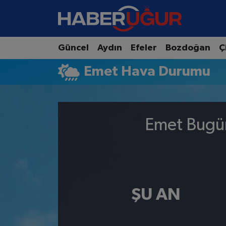
Aydın Nöbetçi Eczaneler
Güncel
Aydın
Efeler
Bozdoğan
Ç
Aydın Hava Durumu
Emet Hava Durumu
Aydın Namaz Vakitleri
Aydın Trafik Yoğunluk Haritası
Emet Bugün
Süper Lig Puan Durumu ve Fikstür
Tüm Manşetler
ŞU AN
Son Dakika Haberleri
Haber Arşivi