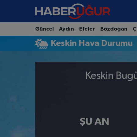
Aydın Nöbetçi Eczaneler
Güncel
Aydın
Efeler
Bozdoğan
Ç
Aydın Hava Durumu
Keskin Hava Durumu
Aydın Namaz Vakitleri
Aydın Trafik Yoğunluk Haritası
Keskin Bugü
Süper Lig Puan Durumu ve Fikstür
Tüm Manşetler
Son Dakika Haberleri
ŞU AN
Haber Arşivi