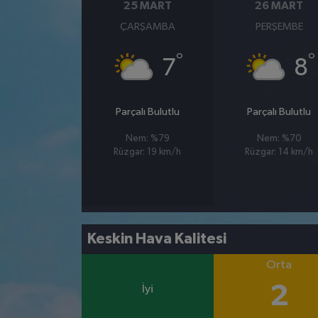
25 MART
26 MART
ÇARŞAMBA
PERŞEMBE
°
°
7
8
Parçalı Bulutlu
Parçalı Bulutlu
Nem: %79
Nem: %70
Rüzgar: 19 km/h
Rüzgar: 14 km/h
Keskin Hava Kalitesi
Orta
2
İyi