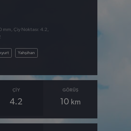
 0 mm, Çiy Noktası: 4.2,
2
kyurt
Yahşihan
ÇIY
GÖRÜŞ
4.2
10
km