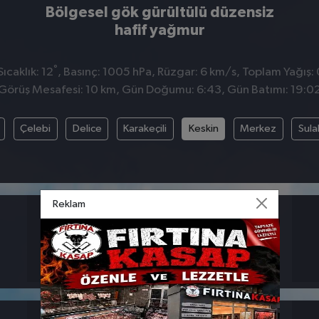
Bölgesel gök gürültülü düzensiz
hafif yağmur
°
ıcaklık: 12
, Basınç: 1005 hPa, Rüzgar: 6 km/s, Toplam Yağış:
Görüş Mesafesi: 10 km, Gün Doğumu: 6:43, Gün Batımı: 19:0
Çelebi
Delice
Karakeçili
Keskin
Merkez
Sula
Reklam
BASINÇ
RÜZGAR
1005
6
hpa
km/s