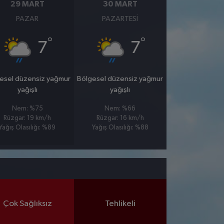
29 MART
30 MART
PAZAR
PAZARTESI
°
°
7
7
esel düzensiz yağmur
Bölgesel düzensiz yağmur
yağışlı
yağışlı
Nem: %75
Nem: %66
Rüzgar: 19 km/h
Rüzgar: 16 km/h
Yağış Olasılığı: %89
Yağış Olasılığı: %88
Çok Sağlıksız
Tehlikeli