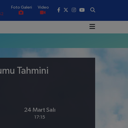
Foto Galeri
Video
82
02
19
18
.19
rumu Tahmini
0
24 Mart Salı
17:15