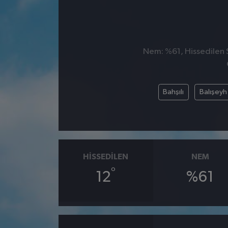
Nem: %61, Hissedilen S
Bahşılı
Balışeyh
HISSEDILEN
NEM
°
12
%61