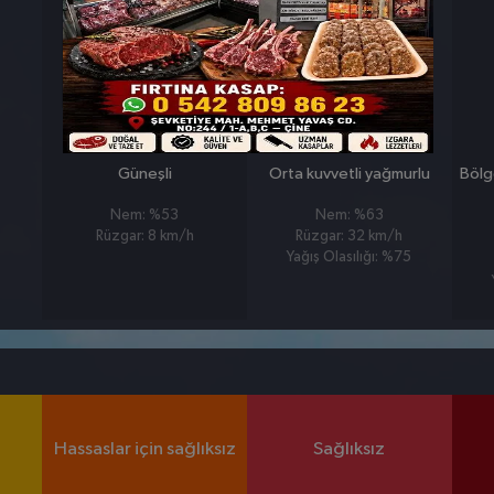
27 MART
28 MART
CUMA
CUMARTESI
°
°
10
10
Güneşli
Orta kuvvetli yağmurlu
Bölg
Nem: %53
Nem: %63
Rüzgar: 8 km/h
Rüzgar: 32 km/h
Yağış Olasılığı: %75
Hassaslar için sağlıksız
Sağlıksız