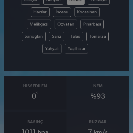
Hacılar
İncesu
Kocasinan
Melikgazi
Özvatan
Pınarbaşı
Sarıoğlan
Sarız
Talas
Tomarza
Yahyalı
Yeşilhisar
HISSEDILEN
NEM
°
0
%93
BASINÇ
RÜZGAR
1011
7
hpa
km/s