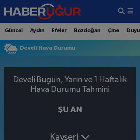
Aydın Nöbetçi Eczaneler
Güncel
Aydın
Efeler
Bozdoğan
Çine
Duyu
Aydın Hava Durumu
Develi Hava Durumu
Aydın Namaz Vakitleri
Aydın Trafik Yoğunluk Haritası
Develi Bugün, Yarın ve 1 Haftalık
Süper Lig Puan Durumu ve Fikstür
Hava Durumu Tahmini
Tüm Manşetler
ŞU AN
Son Dakika Haberleri
Haber Arşivi
Kayseri