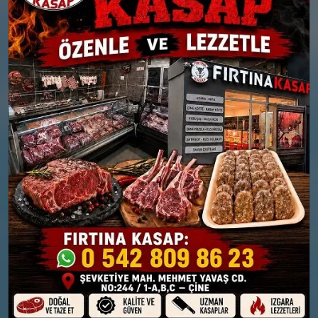
Rüzgar: 12 km/h
Yağış Olasılığı: %87
Kar Olasılığı: %4
26 MART
27 MART
PERŞEMBE
CUMA
°
°
6
7
Bölgesel düzensiz yağmur
Bölgesel düzensiz yağmur
yağışlı
yağışlı
Nem: %74
Nem: %71
Rüzgar: 10 km/h
Rüzgar: 17 km/h
Yağış Olasılığı: %86
Yağış Olasılığı: %88
28 MART
29 MART