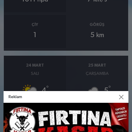
ÇIY
GÖRÜŞ
1
5
km
24 MART
25 MART
SALI
ÇARŞAMBA
°
°
4
5
Reklam
Bölgesel düzensiz yağmur
Orta kuvvetli yağmurlu
yağışlı
Nem: %85
Rüzgar: 12 km/h
Nem: %83
Yağış Olasılığı: %89