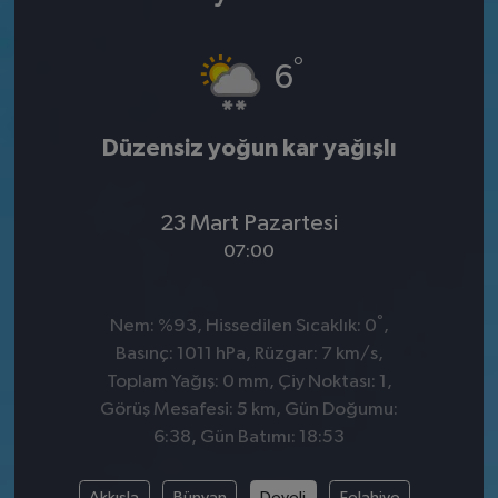
°
6
Düzensiz yoğun kar yağışlı
23 Mart Pazartesi
07:00
°
Nem: %93, Hissedilen Sıcaklık: 0
,
Basınç: 1011 hPa, Rüzgar: 7 km/s,
Toplam Yağış: 0 mm, Çiy Noktası: 1,
Görüş Mesafesi: 5 km, Gün Doğumu:
6:38, Gün Batımı: 18:53
Akkışla
Bünyan
Develi
Felahiye