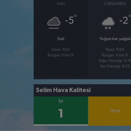
SALI
ÇARŞAMBA
°
-5
-2
Sisli
Yoğun kar yağışlı
Nem: %92
Nem: %94
Rüzgar: 6 km/h
Rüzgar: 4 km/h
Yağış Olasılığı: %7
Kar Olasılığı: %35
Selim Hava Kalitesi
İyi
1
Orta