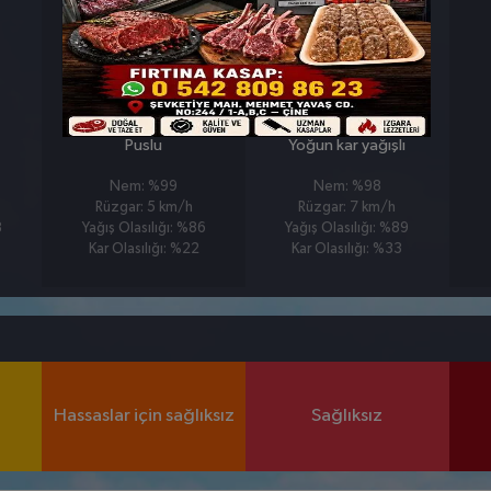
PERŞEMBE
CUMA
°
°
°
0
-1
Puslu
Yoğun kar yağışlı
Nem: %99
Nem: %98
Rüzgar: 5 km/h
Rüzgar: 7 km/h
8
Yağış Olasılığı: %86
Yağış Olasılığı: %89
Kar Olasılığı: %22
Kar Olasılığı: %33
Hassaslar için sağlıksız
Sağlıksız