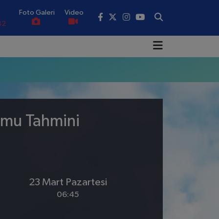
Foto Galeri
Video
82
02
19
18
.19
umu Tahmini
0
23 Mart Pazartesi
06:45