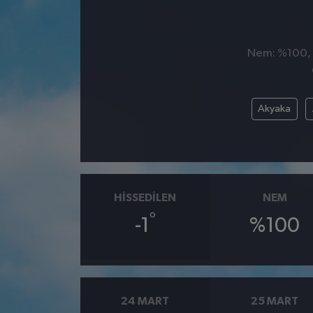
Nem: %100, H
Akyaka
HISSEDILEN
NEM
°
-1
%100
24 MART
25 MART