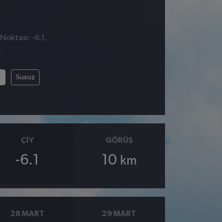
Noktası: -6.1,
2
m
Susuz
ÇIY
GÖRÜŞ
-6.1
10
km
28 MART
29 MART