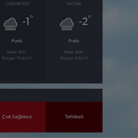
CUMARTESI
PAZAR
°
°
-1
-2
Puslu
Puslu
Nem: %97
Nem: %96
Rüzgar: 10 km/h
Rüzgar: 9 km/h
Çok Sağlıksız
Tehlikeli