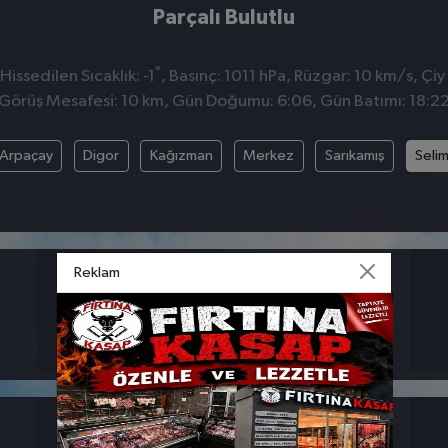
Parçalı Bulutlu
°
issedilen Sıcaklık: -1
, Basınç: 1011 hPa, Rüzgar: 10 km/s, Çiy 
Görüş Mesafesi: 10 km, Gün Doğumu: 6:06, Gün Batımı: 18:2
Arpaçay
Digor
Kağızman
Merkez
Sarıkamış
Seli
Reklam
BASINÇ
RÜZGAR
1011
10
hpa
km/s
26 MART
27 MART