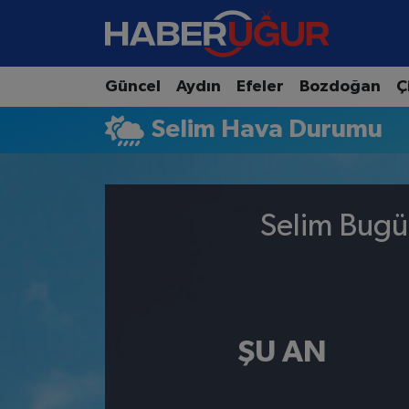
Aydın Nöbetçi Eczaneler
Güncel
Aydın
Efeler
Bozdoğan
Ç
Aydın Hava Durumu
Selim Hava Durumu
Aydın Namaz Vakitleri
Aydın Trafik Yoğunluk Haritası
Selim Bugü
Süper Lig Puan Durumu ve Fikstür
Tüm Manşetler
ŞU AN
Son Dakika Haberleri
Haber Arşivi