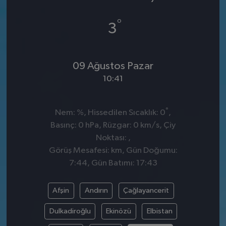
°
3
09 Ağustos Pazar
10:41
°
Nem: %, Hissedilen Sıcaklık: 0
,
Basınç: 0 hPa, Rüzgar: 0 km/s, Çiy
Noktası: ,
Görüş Mesafesi: km, Gün Doğumu:
7:44, Gün Batımı: 17:43
Afşin
Andırın
Çağlayancerit
Dulkadiroğlu
Ekinözü
Elbistan