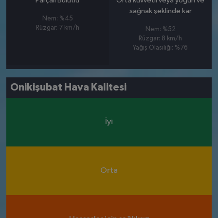
Parçalı Bulutlu
Orta kuvvetli veya yoğun ve
sağnak şeklinde kar
Nem: %45
Rüzgar: 7 km/h
Nem: %52
Rüzgar: 8 km/h
Yağış Olasılığı: %76
Onikişubat Hava Kalitesi
İyi
Orta