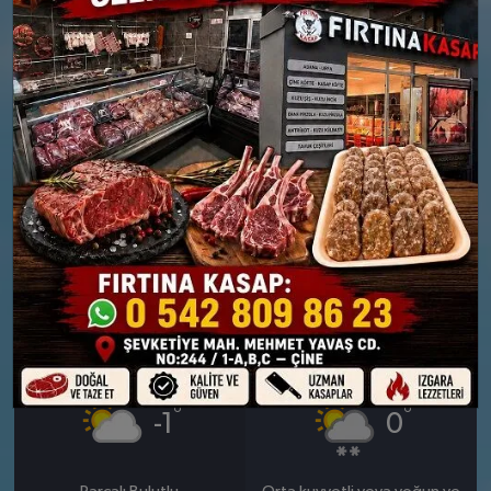
CUMA
CUMARTESI
°
°
-1
-1
Orta kuvvetli karlı
Hafif dondurucu yağmurlu
Nem: %78
Nem: %77
Rüzgar: 8 km/h
Rüzgar: 5 km/h
Yağış Olasılığı: %89
Yağış Olasılığı: %89
Kar Olasılığı: %25
Kar Olasılığı: %14
25 OCAK
26 OCAK
PAZAR
PAZARTESI
°
°
-1
0