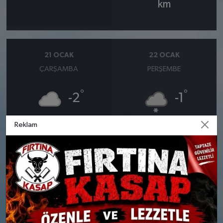
km
21 OCAK
22 OCAK
ÇARŞAMBA
PERŞEMBE
°
°
-2
-1
Reklam
Bulutlu
Orta kuvvetli karlı
Nem: %49
Nem: %65
Rüzgar: 11 km/h
Rüzgar: 14 km/h
Kar Olasılığı: %3
Yağış Olasılığı: %75
Kar Olasılığı: %22
23 OCAK
24 OCAK