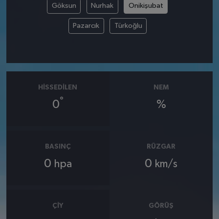
Göksun
Nurhak
Onikişubat
Pazarcık
Türkoğlu
HISSEDILEN
NEM
°
0
%
BASINÇ
RÜZGAR
0
0
hpa
km/s
ÇIY
GÖRÜŞ