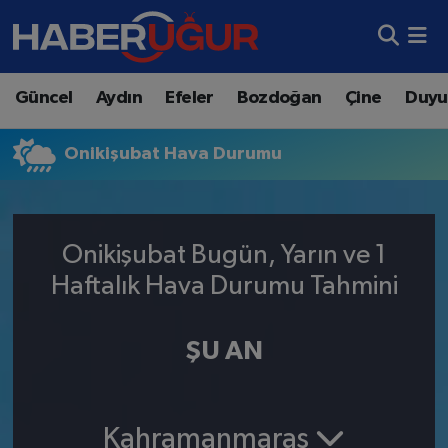
Aydın Nöbetçi Eczaneler
Güncel
Aydın
Efeler
Bozdoğan
Çine
Duyu
Aydın Hava Durumu
Onikişubat Hava Durumu
Aydın Namaz Vakitleri
Aydın Trafik Yoğunluk Haritası
Onikişubat Bugün, Yarın ve 1
Süper Lig Puan Durumu ve Fikstür
Haftalık Hava Durumu Tahmini
Tüm Manşetler
ŞU AN
Son Dakika Haberleri
Haber Arşivi
Kahramanmaraş