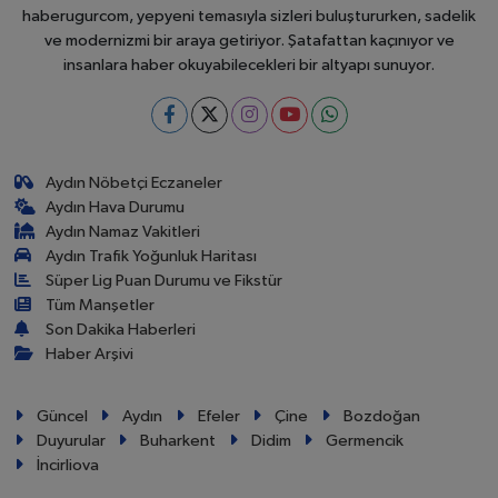
haberugurcom, yepyeni temasıyla sizleri buluştururken, sadelik
ve modernizmi bir araya getiriyor. Şatafattan kaçınıyor ve
insanlara haber okuyabilecekleri bir altyapı sunuyor.
Aydın Nöbetçi Eczaneler
Aydın Hava Durumu
Aydın Namaz Vakitleri
Aydın Trafik Yoğunluk Haritası
Süper Lig Puan Durumu ve Fikstür
Tüm Manşetler
Son Dakika Haberleri
Haber Arşivi
Güncel
Aydın
Efeler
Çine
Bozdoğan
Duyurular
Buharkent
Didim
Germencik
İncirliova