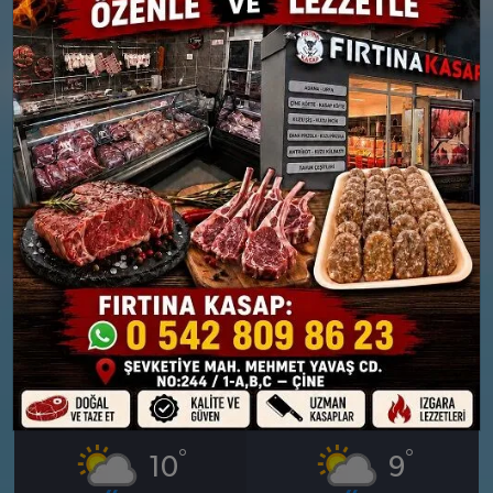
27 MART
28 MART
CUMA
CUMARTESI
°
°
10
10
Bölgesel düzensiz yağmur
Bölgesel düzensiz yağmur
yağışlı
yağışlı
Nem: %80
Nem: %81
Rüzgar: 26 km/h
Rüzgar: 23 km/h
Yağış Olasılığı: %88
Yağış Olasılığı: %83
29 MART
30 MART
PAZAR
PAZARTESI
°
°
10
9