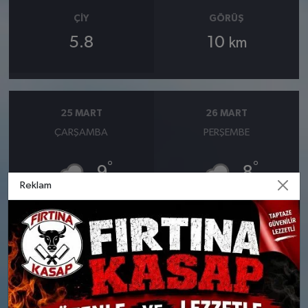
ÇIY
GÖRÜŞ
5.8
10
km
25 MART
26 MART
ÇARŞAMBA
PERŞEMBE
°
°
9
8
Reklam
Orta kuvvetli yağmurlu
Orta kuvvetli yağmurlu
Nem: %77
Nem: %91
Rüzgar: 10 km/h
Rüzgar: 38 km/h
Yağış Olasılığı: %89
Yağış Olasılığı: %87