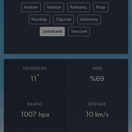
Araban
İslahiye
Karkamış
Nizip
Nurdağı
Oğuzeli
Şahinbey
Şehitkamil
Yavuzeli
HISSEDILEN
NEM
°
11
%69
BASINÇ
RÜZGAR
1007
10
hpa
km/s