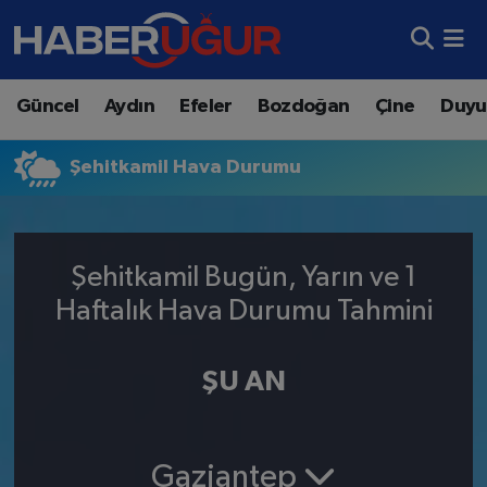
Aydın Nöbetçi Eczaneler
Güncel
Aydın
Efeler
Bozdoğan
Çine
Duyu
Aydın Hava Durumu
Şehitkamil Hava Durumu
Aydın Namaz Vakitleri
Aydın Trafik Yoğunluk Haritası
Şehitkamil Bugün, Yarın ve 1
Süper Lig Puan Durumu ve Fikstür
Haftalık Hava Durumu Tahmini
Tüm Manşetler
ŞU AN
Son Dakika Haberleri
Haber Arşivi
Gaziantep