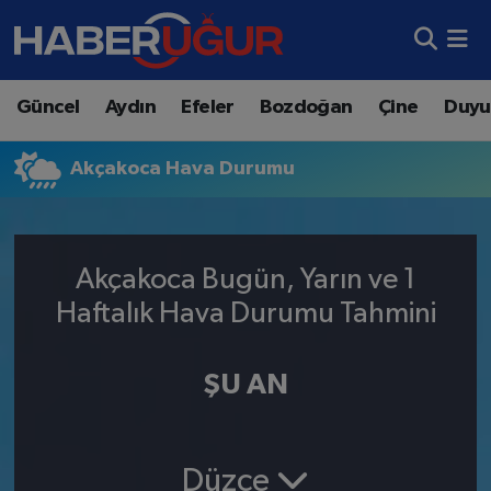
Aydın Nöbetçi Eczaneler
Güncel
Aydın
Efeler
Bozdoğan
Çine
Duyu
Aydın Hava Durumu
Akçakoca Hava Durumu
Aydın Namaz Vakitleri
Aydın Trafik Yoğunluk Haritası
Akçakoca Bugün, Yarın ve 1
Süper Lig Puan Durumu ve Fikstür
Haftalık Hava Durumu Tahmini
Tüm Manşetler
ŞU AN
Son Dakika Haberleri
Haber Arşivi
Düzce