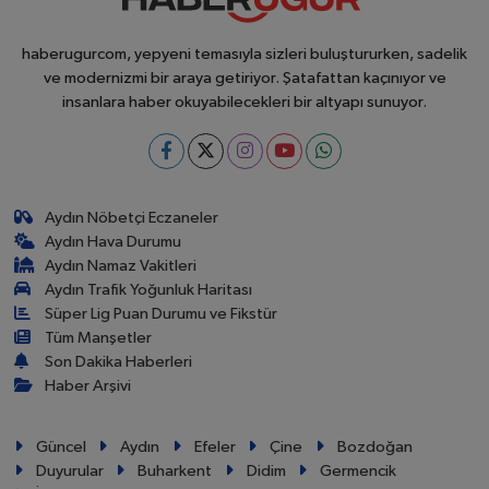
haberugurcom, yepyeni temasıyla sizleri buluştururken, sadelik
ve modernizmi bir araya getiriyor. Şatafattan kaçınıyor ve
insanlara haber okuyabilecekleri bir altyapı sunuyor.
Aydın Nöbetçi Eczaneler
Aydın Hava Durumu
Aydın Namaz Vakitleri
Aydın Trafik Yoğunluk Haritası
Süper Lig Puan Durumu ve Fikstür
Tüm Manşetler
Son Dakika Haberleri
Haber Arşivi
Güncel
Aydın
Efeler
Çine
Bozdoğan
Duyurular
Buharkent
Didim
Germencik