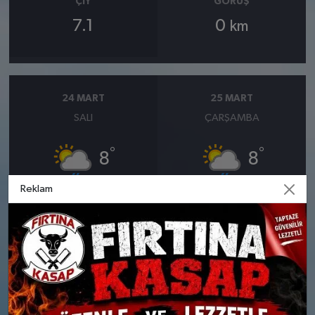
ÇIY
GÖRÜŞ
7.1
0
km
24 MART
25 MART
SALI
ÇARŞAMBA
°
°
8
8
Reklam
Bölgesel düzensiz yağmur
Bölgesel düzensiz yağmur
yağışlı
yağışlı
Nem: %95
Nem: %96
Rüzgar: 7 km/h
Rüzgar: 8 km/h
Yağış Olasılığı: %88
Yağış Olasılığı: %89