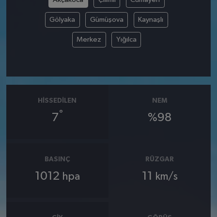
Gölyaka
Gümüşova
Kaynaşlı
Merkez
Yığılca
HISSEDILEN
NEM
°
7
%98
BASINÇ
RÜZGAR
1012
11
hpa
km/s