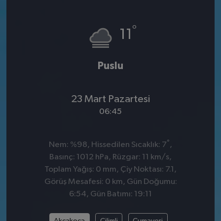
°
11
Puslu
23 Mart Pazartesi
06:45
°
Nem: %98, Hissedilen Sıcaklık: 7
,
Basınç: 1012 hPa, Rüzgar: 11 km/s,
Toplam Yağış: 0 mm, Çiy Noktası: 7.1,
Görüş Mesafesi: 0 km, Gün Doğumu:
6:54, Gün Batımı: 19:11
Akçakoca
Çilimli
Cumayeri