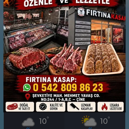
26 MART
27 MART
PERŞEMBE
CUMA
°
°
9
12
Parçalı Bulutlu
Bölgesel düzensiz yağmur
yağışlı
Nem: %83
Rüzgar: 9 km/h
Nem: %60
Rüzgar: 12 km/h
Yağış Olasılığı: %72
28 MART
29 MART
CUMARTESI
PAZAR
°
°
10
10