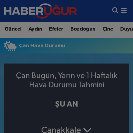
Aydın Nöbetçi Eczaneler
Güncel
Aydın
Efeler
Bozdoğan
Çine
Duyu
Aydın Hava Durumu
Çan Hava Durumu
Aydın Namaz Vakitleri
Aydın Trafik Yoğunluk Haritası
Çan Bugün, Yarın ve 1 Haftalık
Süper Lig Puan Durumu ve Fikstür
Hava Durumu Tahmini
Tüm Manşetler
ŞU AN
Son Dakika Haberleri
Haber Arşivi
Çanakkale