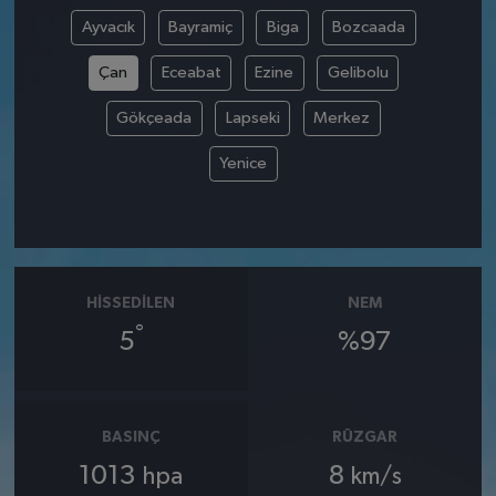
Ayvacık
Bayramiç
Biga
Bozcaada
Çan
Eceabat
Ezine
Gelibolu
Gökçeada
Lapseki
Merkez
Yenice
HISSEDILEN
NEM
°
5
%97
BASINÇ
RÜZGAR
1013
8
hpa
km/s