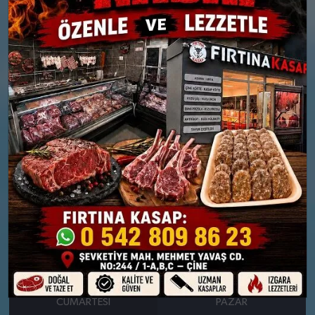
Yağış Olasılığı: %89
Yağış Olasılığı: %88
26 MART
27 MART
PERŞEMBE
CUMA
°
°
9
9
Parçalı Bulutlu
Bölgesel düzensiz yağmur
yağışlı
Nem: %80
Rüzgar: 14 km/h
Nem: %75
Rüzgar: 38 km/h
Yağış Olasılığı: %89
28 MART
29 MART
CUMARTESI
PAZAR