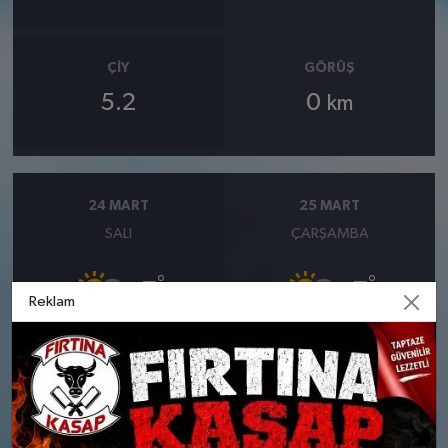
ÇIY
GÖRÜŞ
5.2
0
km
24 MART
25 MART
SALI
ÇARŞAMBA
°
°
7
7
Reklam
Bölgesel düzensiz yağmur
Bölgesel düzensiz yağmur
yağışlı
yağışlı
Nem: %98
Nem: %91
Rüzgar: 12 km/h
Rüzgar: 26 km/h