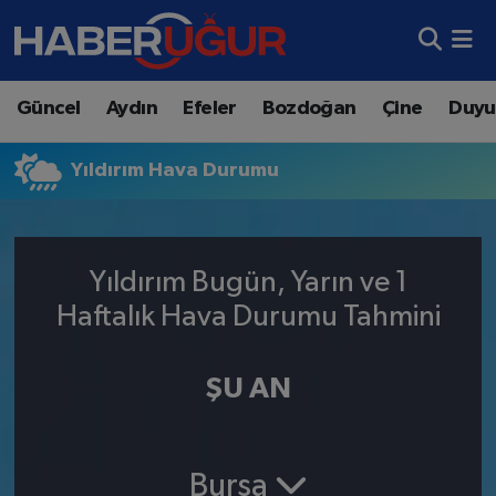
Aydın Nöbetçi Eczaneler
Güncel
Aydın
Efeler
Bozdoğan
Çine
Duyu
Aydın Hava Durumu
Yıldırım Hava Durumu
Aydın Namaz Vakitleri
Aydın Trafik Yoğunluk Haritası
Yıldırım Bugün, Yarın ve 1
Süper Lig Puan Durumu ve Fikstür
Haftalık Hava Durumu Tahmini
Tüm Manşetler
ŞU AN
Son Dakika Haberleri
Haber Arşivi
Bursa