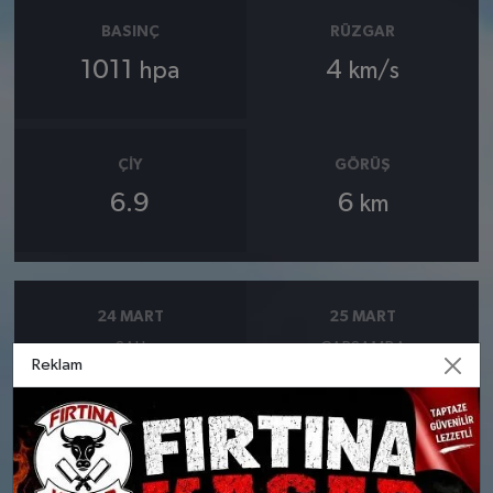
BASINÇ
RÜZGAR
1011
4
hpa
km/s
ÇIY
GÖRÜŞ
6.9
6
km
24 MART
25 MART
SALI
ÇARŞAMBA
Reklam
°
°
9
9
Bölgesel düzensiz yağmur
Bölgesel düzensiz yağmur