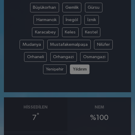
Büyükorhan
Gemlik
Gürsu
Harmancık
İnegöl
İznik
Karacabey
Keles
Kestel
Mudanya
Mustafakemalpaşa
Nilüfer
Orhaneli
Orhangazi
Osmangazi
Yenişehir
Yıldırım
HISSEDILEN
NEM
°
7
%100