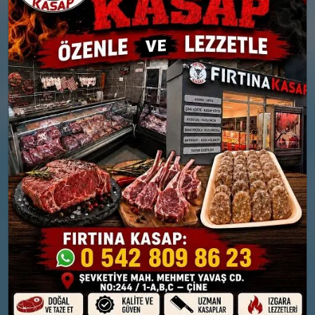
yağışlı
yağışlı
Nem: %88
Nem: %82
Rüzgar: 9 km/h
Rüzgar: 15 km/h
Yağış Olasılığı: %87
Yağış Olasılığı: %88
26 MART
27 MART
PERŞEMBE
CUMA
°
°
9
12
Güneşli
Orta kuvvetli yağmurlu
Nem: %75
Nem: %67
Rüzgar: 10 km/h
Rüzgar: 22 km/h
Yağış Olasılığı: %89