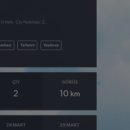
 0 mm, Çiy Noktası: 2,
erkez
Tefenni
Yeşilova
ÇIY
GÖRÜŞ
2
10
km
28 MART
29 MART