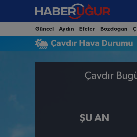
Aydın Nöbetçi Eczaneler
Güncel
Aydın
Efeler
Bozdoğan
Ç
Aydın Hava Durumu
Çavdır Hava Durumu
Aydın Namaz Vakitleri
Aydın Trafik Yoğunluk Haritası
Çavdır Bugü
Süper Lig Puan Durumu ve Fikstür
Tüm Manşetler
ŞU AN
Son Dakika Haberleri
Haber Arşivi