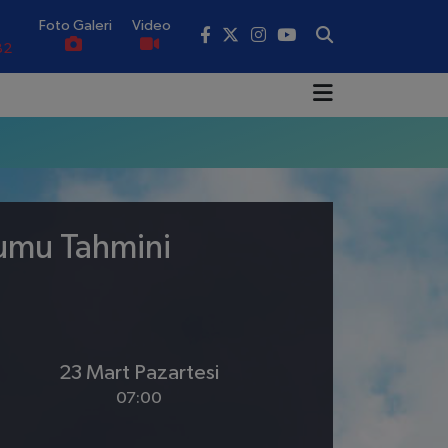
Foto Galeri
Video
82
02
19
18
.19
rumu Tahmini
0
23 Mart Pazartesi
07:00