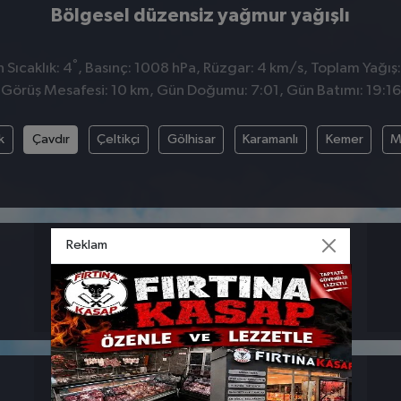
Bölgesel düzensiz yağmur yağışlı
°
Sıcaklık: 4
, Basınç: 1008 hPa, Rüzgar: 4 km/s, Toplam Yağış:
Görüş Mesafesi: 10 km, Gün Doğumu: 7:01, Gün Batımı: 19:16
k
Çavdır
Çeltikçi
Gölhisar
Karamanlı
Kemer
M
Reklam
BASINÇ
RÜZGAR
1008
4
hpa
km/s
26 MART
27 MART