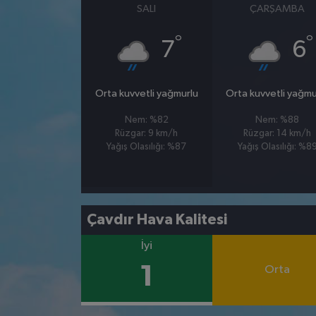
SALI
ÇARŞAMBA
°
°
7
6
Orta kuvvetli yağmurlu
Orta kuvvetli yağmu
Nem: %82
Nem: %88
Rüzgar: 9 km/h
Rüzgar: 14 km/h
Yağış Olasılığı: %87
Yağış Olasılığı: %8
Çavdır Hava Kalitesi
İyi
1
Orta