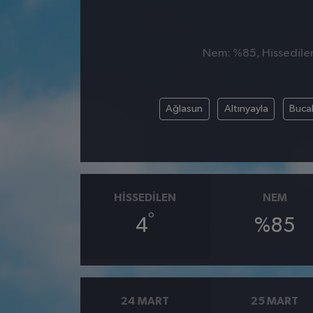
Nem: %85, Hissedilen 
Ağlasun
Altınyayla
Buca
HISSEDILEN
NEM
°
4
%85
24 MART
25 MART