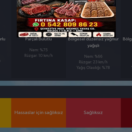
PERŞEMBE
CUMA
°
°
8
8
rlu
Parçalı Bulutlu
Bölgesel düzensiz yağmur
Bölg
yağışlı
Nem: %75
Rüzgar: 10 km/h
Nem: %66
9
Rüzgar: 23 km/h
Yağış Olasılığı: %78
Hassaslar için sağlıksız
Sağlıksız