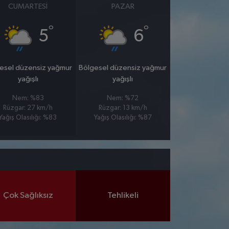
CUMARTESI
PAZAR
°
°
5
6
esel düzensiz yağmur
Bölgesel düzensiz yağmur
yağışlı
yağışlı
Nem: %83
Nem: %72
Rüzgar: 27 km/h
Rüzgar: 13 km/h
Yağış Olasılığı: %83
Yağış Olasılığı: %87
Çok Sağlıksız
Tehlikeli