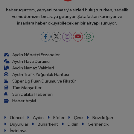
haberugurcom, yepyeni temasıyla sizleri buluştururken, sadelik
ve modernizmi bir araya getiriyor. Şatafattan kaçınıyor ve
insanlara haber okuyabilecekleri bir altyapı sunuyor.
Aydın Nöbetçi Eczaneler
Aydın Hava Durumu
Aydın Namaz Vakitleri
Aydın Trafik Yoğunluk Haritası
Süper Lig Puan Durumu ve Fikstür
Tüm Manşetler
Son Dakika Haberleri
Haber Arşivi
Güncel
Aydın
Efeler
Çine
Bozdoğan
Duyurular
Buharkent
Didim
Germencik
İncirliova