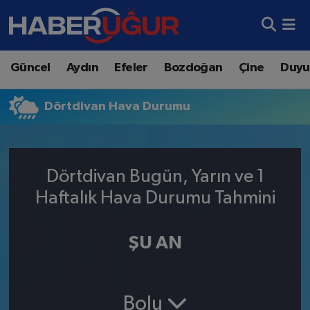
Aydın Nöbetçi Eczaneler
Güncel
Aydın
Efeler
Bozdoğan
Çine
Duyu
Aydın Hava Durumu
Dörtdivan Hava Durumu
Aydın Namaz Vakitleri
Aydın Trafik Yoğunluk Haritası
Dörtdivan Bugün, Yarın ve 1
Süper Lig Puan Durumu ve Fikstür
Haftalık Hava Durumu Tahmini
Tüm Manşetler
ŞU AN
Son Dakika Haberleri
Haber Arşivi
Bolu