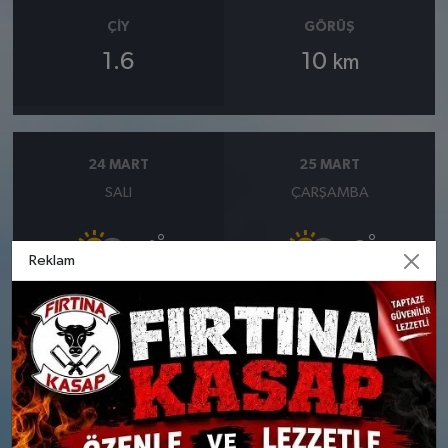
ÇIY
GÖRÜŞ
1.6
10
km
24 MART
25 MART
SALI
ÇARŞAMBA
°
°
4
3
Reklam
Bölgesel düzensiz yağmur
Bölgesel düzensiz yağmur
yağışlı
yağışlı
Nem: %90
Nem: %93
Rüzgar: 9 km/h
Rüzgar: 9 km/h
Yağış Olasılığı: %89
Yağış Olasılığı: %88