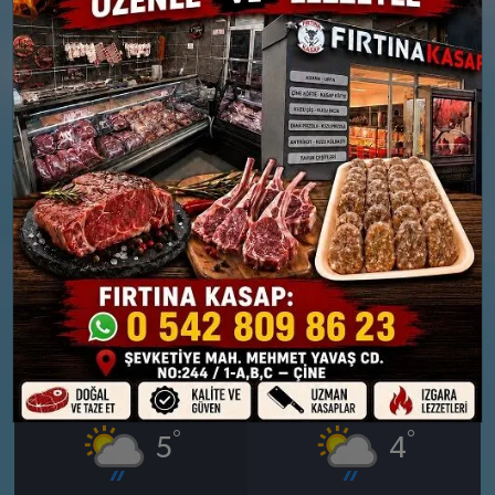
26 MART
27 MART
PERŞEMBE
CUMA
°
°
6
9
Güneşli
Güneşli
Nem: %73
Nem: %60
Rüzgar: 9 km/h
Rüzgar: 21 km/h
28 MART
29 MART
CUMARTESI
PAZAR
°
°
5
4