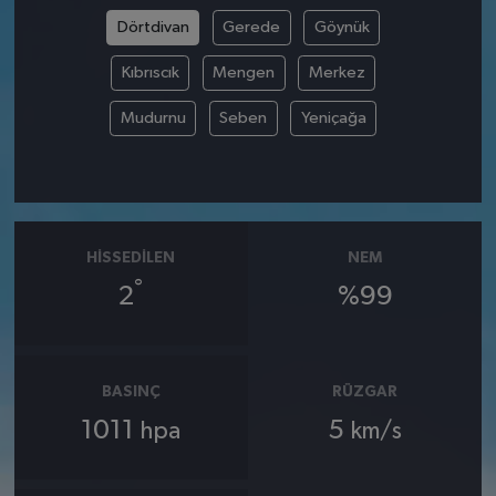
Dörtdivan
Gerede
Göynük
Kıbrıscık
Mengen
Merkez
Mudurnu
Seben
Yeniçağa
HISSEDILEN
NEM
°
2
%99
BASINÇ
RÜZGAR
1011
5
hpa
km/s