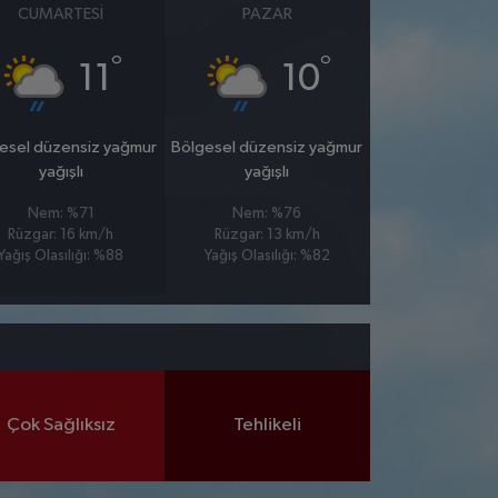
CUMARTESI
PAZAR
°
°
11
10
esel düzensiz yağmur
Bölgesel düzensiz yağmur
yağışlı
yağışlı
Nem: %71
Nem: %76
Rüzgar: 16 km/h
Rüzgar: 13 km/h
Yağış Olasılığı: %88
Yağış Olasılığı: %82
Çok Sağlıksız
Tehlikeli