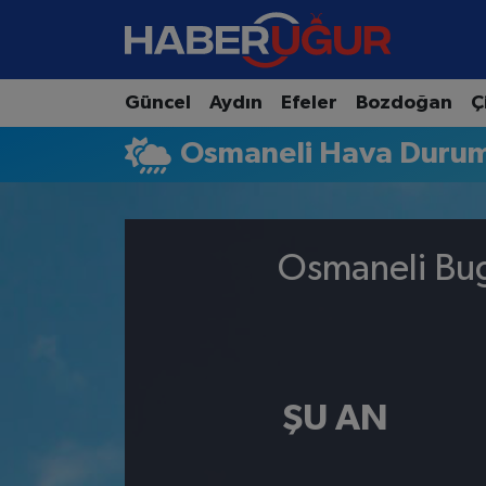
Aydın Nöbetçi Eczaneler
Güncel
Aydın
Efeler
Bozdoğan
Ç
Aydın Hava Durumu
Osmaneli Hava Duru
Aydın Namaz Vakitleri
Aydın Trafik Yoğunluk Haritası
Osmaneli Bug
Süper Lig Puan Durumu ve Fikstür
Tüm Manşetler
ŞU AN
Son Dakika Haberleri
Haber Arşivi