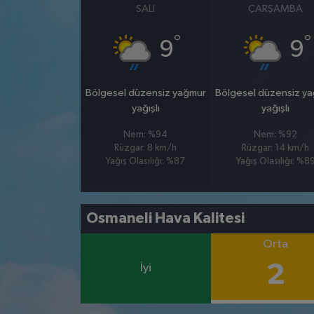
SALI
ÇARŞAMBA
°
°
9
9
Bölgesel düzensiz yağmur
Bölgesel düzensiz y
yağışlı
yağışlı
Nem: %94
Nem: %92
Rüzgar: 8 km/h
Rüzgar: 14 km/h
Yağış Olasılığı: %87
Yağış Olasılığı: %8
Osmaneli Hava Kalitesi
Orta
2
İyi