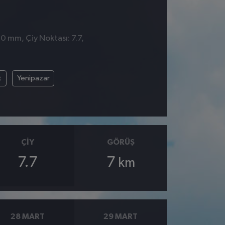
 0 mm, Çiy Noktası: 7.7,
t
Yenipazar
ÇIY
GÖRÜŞ
7.7
7
km
28 MART
29 MART