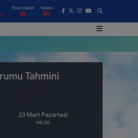
Foto Galeri
Video
82
02
19
18
.19
urumu Tahmini
0
23 Mart Pazartesi
06:30