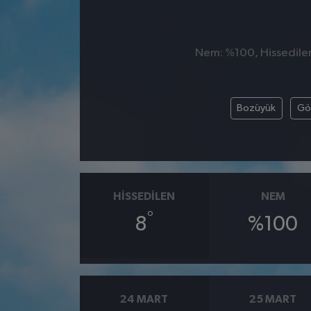
Nem: %100, Hissedilen 
Bozüyük
Gö
HISSEDILEN
NEM
°
8
%100
24 MART
25 MART