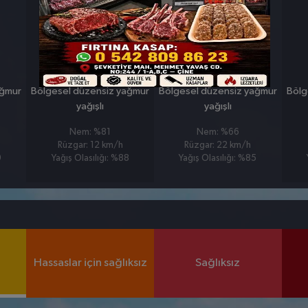
PERŞEMBE
CUMA
°
°
10
13
ağmur
Bölgesel düzensiz yağmur
Bölgesel düzensiz yağmur
Bölg
yağışlı
yağışlı
Nem: %81
Nem: %66
Rüzgar: 12 km/h
Rüzgar: 22 km/h
9
Yağış Olasılığı: %88
Yağış Olasılığı: %85
Hassaslar için sağlıksız
Sağlıksız