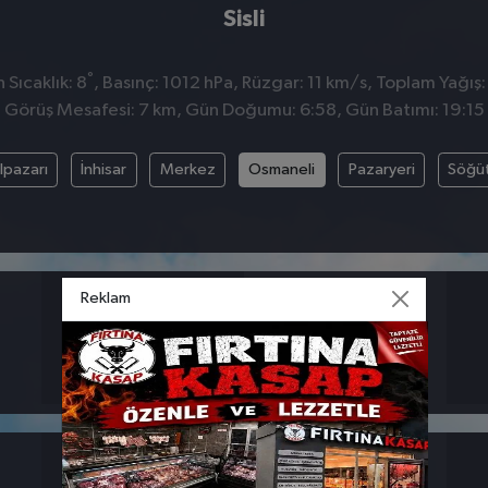
Sisli
°
Sıcaklık: 8
, Basınç: 1012 hPa, Rüzgar: 11 km/s, Toplam Yağış:
Görüş Mesafesi: 7 km, Gün Doğumu: 6:58, Gün Batımı: 19:15
lpazarı
İnhisar
Merkez
Osmaneli
Pazaryeri
Söğü
Reklam
BASINÇ
RÜZGAR
1012
11
hpa
km/s
26 MART
27 MART