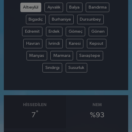
Altıeylül
Ayvalık
Balya
Bandırma
Bigadiç
Burhaniye
Dursunbey
Edremit
Erdek
Gömeç
Gönen
Havran
İvrindi
Karesi
Kepsut
Manyas
Marmara
Savaştepe
Sındırgı
Susurluk
HISSEDILEN
NEM
°
7
%93