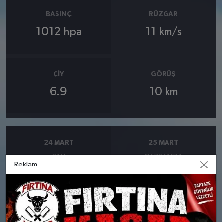
BASINÇ
RÜZGAR
1012
11
hpa
km/s
ÇIY
GÖRÜŞ
6.9
10
km
24 MART
25 MART
SALI
ÇARŞAMBA
Reklam
°
°
8
9
Bölgesel düzensiz yağmur
Bölgesel düzensiz yağmur