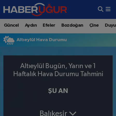
Aydın Nöbetçi Eczaneler
Güncel
Aydın
Efeler
Bozdoğan
Çine
Duyu
Aydın Hava Durumu
Altıeylül Hava Durumu
Aydın Namaz Vakitleri
Aydın Trafik Yoğunluk Haritası
Altıeylül Bugün, Yarın ve 1
Süper Lig Puan Durumu ve Fikstür
Haftalık Hava Durumu Tahmini
Tüm Manşetler
ŞU AN
Son Dakika Haberleri
Haber Arşivi
Balıkesir