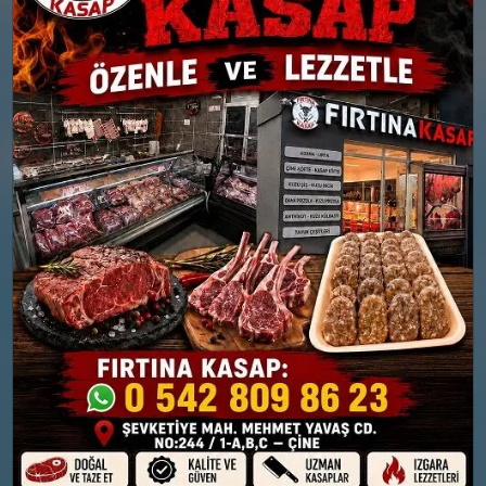
yağışlı
yağışlı
Nem: %93
Nem: %87
Rüzgar: 18 km/h
Rüzgar: 31 km/h
Yağış Olasılığı: %84
Yağış Olasılığı: %86
26 MART
27 MART
PERŞEMBE
CUMA
°
°
10
10
Parçalı Bulutlu
Orta kuvvetli yağmurlu
Nem: %75
Nem: %80
Rüzgar: 14 km/h
Rüzgar: 36 km/h
Yağış Olasılığı: %83