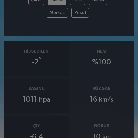
Merkez
Posof
HISSEDILEN
NEM
°
-2
%100
BASINÇ
RÜZGAR
1011
16
hpa
km/s
ÇIY
GÖRÜŞ
-6.4
10
km