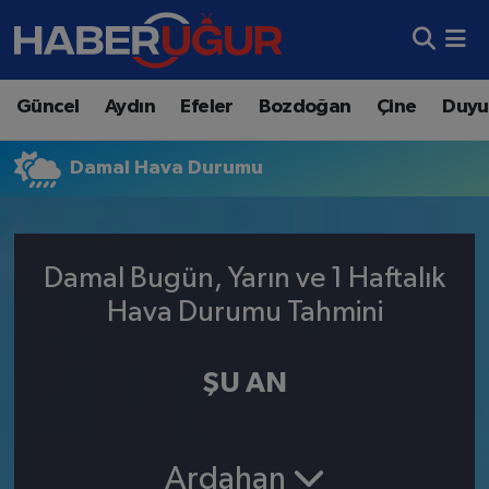
Aydın Nöbetçi Eczaneler
Güncel
Aydın
Efeler
Bozdoğan
Çine
Duyu
Aydın Hava Durumu
Damal Hava Durumu
Aydın Namaz Vakitleri
Aydın Trafik Yoğunluk Haritası
Damal Bugün, Yarın ve 1 Haftalık
Süper Lig Puan Durumu ve Fikstür
Hava Durumu Tahmini
Tüm Manşetler
ŞU AN
Son Dakika Haberleri
Haber Arşivi
Ardahan