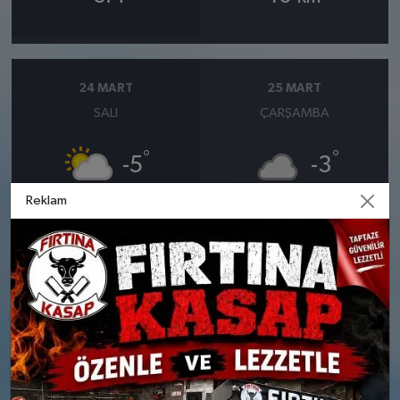
24 MART
25 MART
SALI
ÇARŞAMBA
°
°
-5
-3
Reklam
Parçalı Bulutlu
Yoğun kar yağışlı
Nem: %91
Nem: %92
Rüzgar: 5 km/h
Rüzgar: 5 km/h
Yağış Olasılığı: %78
Kar Olasılığı: %21
26 MART
27 MART
PERŞEMBE
CUMA