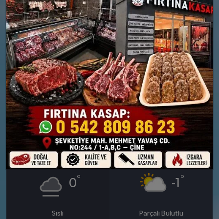
°
°
0
-1
Puslu
Hafif karlı
Nem: %98
Nem: %97
Rüzgar: 7 km/h
Rüzgar: 5 km/h
Yağış Olasılığı: %89
Yağış Olasılığı: %83
Kar Olasılığı: %22
Kar Olasılığı: %25
28 MART
29 MART
CUMARTESI
PAZAR
°
°
0
-1
Sisli
Parçalı Bulutlu