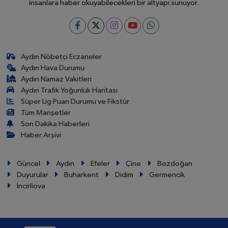
insanlara haber okuyabilecekleri bir altyapı sunuyor.
Aydın Nöbetçi Eczaneler
Aydın Hava Durumu
Aydın Namaz Vakitleri
Aydın Trafik Yoğunluk Haritası
Süper Lig Puan Durumu ve Fikstür
Tüm Manşetler
Son Dakika Haberleri
Haber Arşivi
Güncel
Aydın
Efeler
Çine
Bozdoğan
Duyurular
Buharkent
Didim
Germencik
İncirliova