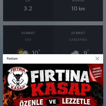
ÇIY
GÖRÜŞ
3.2
10
km
24 MART
25 MART
SALI
ÇARŞAMBA
°
°
10
9
Reklam
Bölgesel düzensiz yağmur
Orta kuvvetli yağmurlu
yağışlı
Nem: %71
Rüzgar: 23 km/h
Nem: %66
Yağış Olasılığı: %83
Rüzgar: 22 km/h
Yağış Olasılığı: %89