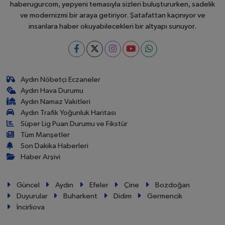
haberugurcom, yepyeni temasıyla sizleri buluştururken, sadelik
ve modernizmi bir araya getiriyor. Şatafattan kaçınıyor ve
insanlara haber okuyabilecekleri bir altyapı sunuyor.
Aydın Nöbetçi Eczaneler
Aydın Hava Durumu
Aydın Namaz Vakitleri
Aydın Trafik Yoğunluk Haritası
Süper Lig Puan Durumu ve Fikstür
Tüm Manşetler
Son Dakika Haberleri
Haber Arşivi
Güncel
Aydın
Efeler
Çine
Bozdoğan
Duyurular
Buharkent
Didim
Germencik
İncirliova