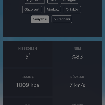
Güzelyurt
Merkez
Ortaköy
Sarıyahşi
Sultanhanı
HISSEDILEN
NEM
°
5
%83
BASINÇ
RÜZGAR
1009
7
hpa
km/s