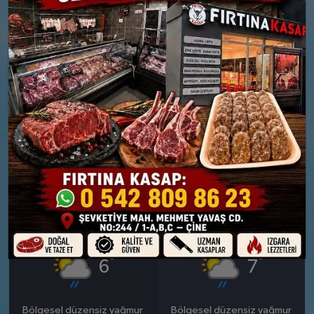
26 MART
27 MART
PERŞEMBE
CUMA
°
°
9
12
Güneşli
Güneşli
Nem: %68
Nem: %57
Rüzgar: 16 km/h
Rüzgar: 22 km/h
28 MART
29 MART
CUMARTESI
PAZAR
°
°
6
7
Bölgesel düzensiz yağmur
Bölgesel düzensiz yağmur