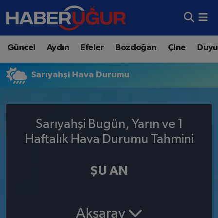
Aydın Nöbetçi Eczaneler
Güncel
Aydın
Efeler
Bozdoğan
Çine
Duyu
Aydın Hava Durumu
Sarıyahşi Hava Durumu
Aydın Namaz Vakitleri
Aydın Trafik Yoğunluk Haritası
Sarıyahşi Bugün, Yarın ve 1
Süper Lig Puan Durumu ve Fikstür
Haftalık Hava Durumu Tahmini
Tüm Manşetler
ŞU AN
Son Dakika Haberleri
Haber Arşivi
Aksaray