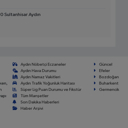
 Sultanhisar Aydın
Aydın Nöbetçi Eczaneler
Güncel
Aydın Hava Durumu
Efeler
Aydın Namaz Vakitleri
Bozdoğan
ken,
Aydın Trafik Yoğunluk Haritası
Buharkent
n
Süper Lig Puan Durumu ve Fikstür
Germencik
yapı
Tüm Manşetler
Son Dakika Haberleri
Haber Arşivi