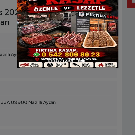
s 2026 Cuma nöbetçi eczane
arı
zilli Aydın
33A 09900 Nazilli Aydın