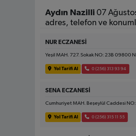
Aydın Nazilli
07 Ağusto
adres, telefon ve konuml
NUR ECZANESİ
Yeşil MAH. 727. Sokak NO: 23B 09800 Na
Yol Tarifi Al
0 (256) 313 93 94
SENA ECZANESİ
Cumhuriyet MAH. Beşeylül Caddesi NO: 
Yol Tarifi Al
0 (256) 315 11 55