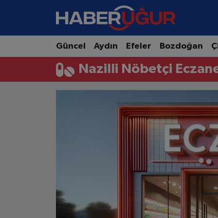
Aydın Nöbetçi Eczaneler
Güncel
Aydın
Efeler
Bozdoğan
Ç
Aydın Hava Durumu
Nazilli Nöbetçi Eczan
Aydın Namaz Vakitleri
Aydın Trafik Yoğunluk Haritası
Süper Lig Puan Durumu ve Fikstür
Tüm Manşetler
Son Dakika Haberleri
Haber Arşivi