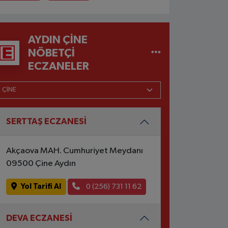
AYDIN ÇINE
NÖBETÇI
ECZANELER
SERTTAŞ ECZANESİ
Akçaova MAH. Cumhuriyet Meydanı
09500 Çine Aydın
Yol Tarifi Al
0 (256) 731 11 62
DEVA ECZANESİ