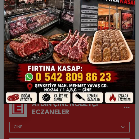
AYDIN DIĞER İLÇELER
Bozdoğan
Buharkent
Çine
Didim
Efeler
Germencik
İncirliova
Karacasu
Karpuzlu
Koçarlı
Köşk
Kuşadası
Kuyucak
Nazilli
Söke
Sultanhisar
Yenipazar
AYDIN ÇINE NÖBETÇI
ECZANELER