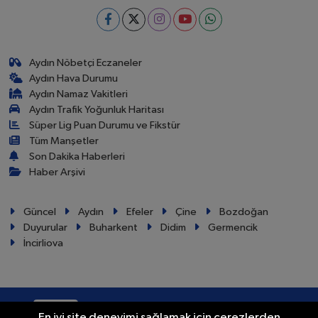
Aydın Nöbetçi Eczaneler
Aydın Hava Durumu
Aydın Namaz Vakitleri
Aydın Trafik Yoğunluk Haritası
Süper Lig Puan Durumu ve Fikstür
Tüm Manşetler
Son Dakika Haberleri
Haber Arşivi
Güncel
Aydın
Efeler
Çine
Bozdoğan
Duyurular
Buharkent
Didim
Germencik
İncirliova
RSS
Copyright © 2024. Her hakkı saklıdır.
En iyi site deneyimi sağlamak için çerezlerden