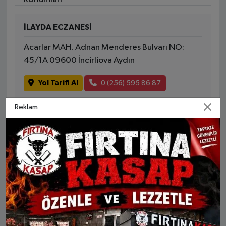
İLAYDA ECZANESİ
Acarlar MAH. Adnan Menderes Bulvarı NO:
45/1A 09600 İncirliova Aydın
Yol Tarifi Al
0 (256) 595 86 87
Reklam
KAVRUK ECZANESİ
İstiklal MAH. Türkan Saylan Caddesi NO: 95
09600 İncirliova Aydın
Yol Tarifi Al
0 (256) 585 43 44