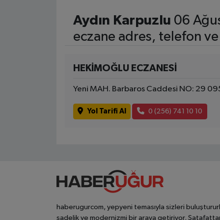
Aydın Karpuzlu
06 Ağus
eczane adres, telefon ve
HEKİMOĞLU ECZANESİ
Yeni MAH. Barbaros Caddesi NO: 29 09
Yol Tarifi Al
0 (256) 741 10 10
haberugurcom, yepyeni temasıyla sizleri buluşturur
sadelik ve modernizmi bir araya getiriyor. Şatafatta