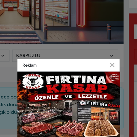
Reklam
ce boyunca açık olmayabilir, bazıları sadece
dik durumlar nedeniyle nöbete gelemeyebilir. Bu
 olduğunu telefon aracılığıyla teyit etmeniz iyi bir