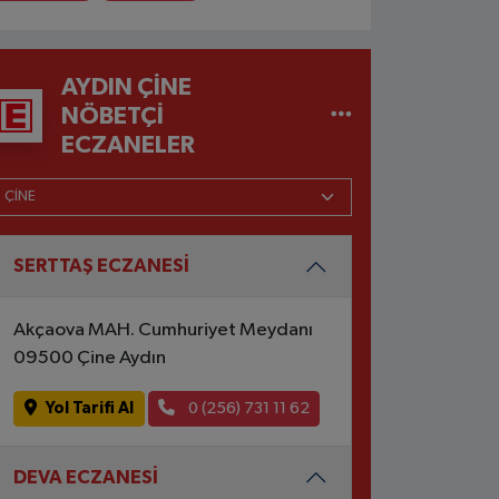
AYDIN ÇINE
NÖBETÇI
ECZANELER
SERTTAŞ ECZANESİ
Akçaova MAH. Cumhuriyet Meydanı
09500 Çine Aydın
Yol Tarifi Al
0 (256) 731 11 62
DEVA ECZANESİ