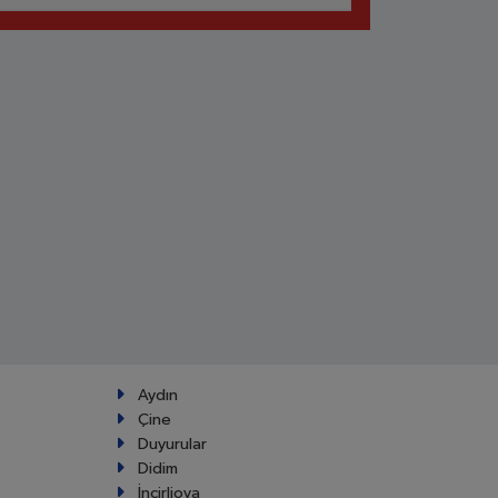
Aydın
Çine
Duyurular
Didim
İncirliova