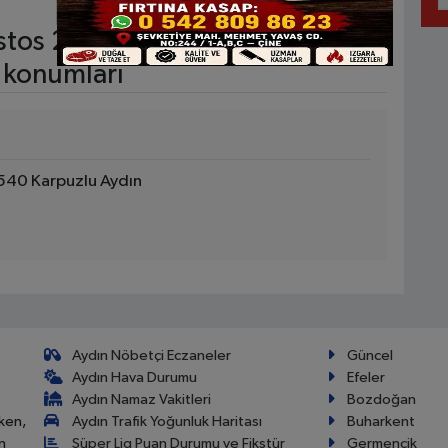
tos 2026 Perşembe nöbetçi
 konumları
540 Karpuzlu Aydın
Aydın Nöbetçi Eczaneler
Güncel
Aydın Hava Durumu
Efeler
Aydın Namaz Vakitleri
Bozdoğan
ken,
Aydın Trafik Yoğunluk Haritası
Buharkent
n
Süper Lig Puan Durumu ve Fikstür
Germencik