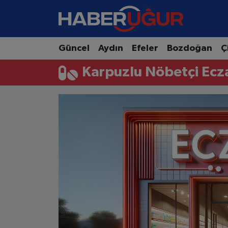
Aydın Nöbetçi Eczaneler
Güncel
Aydın
Efeler
Bozdoğan
Ç
Aydın Hava Durumu
Karpuzlu Nöbetçi Ecz
Aydın Namaz Vakitleri
Aydın Trafik Yoğunluk Haritası
Süper Lig Puan Durumu ve Fikstür
Tüm Manşetler
Son Dakika Haberleri
Haber Arşivi