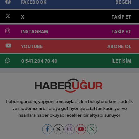
FACEBOOK
BEĞEN
X
TAKIP ET
INSTAGRAM
TAKIP ET
YOUTUBE
ABONE OL
0 541 204 70 40
İLETIŞIM
haberugurcom, yepyeni temasıyla sizleri buluştururken, sadelik
ve modernizmi bir araya getiriyor. Şatafattan kaçınıyor ve
insanlara haber okuyabilecekleri bir altyapı sunuyor.