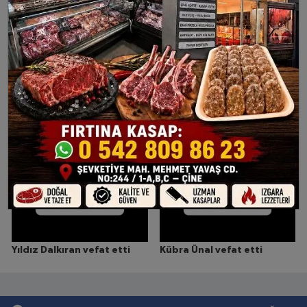
Çine'de Yaralar Sarılıyor:
Kavram Eğitim'den Büyük
Başkan Kıvrak'tan
Başarı, Çine'de Lgs Gururu
Üreticilere Saman Desteği
Neşet Önoğlu vefat etti
Abdullah Köse vefat etti
Yıldız Dalkıran vefat etti
Kübra Ünal vefat etti