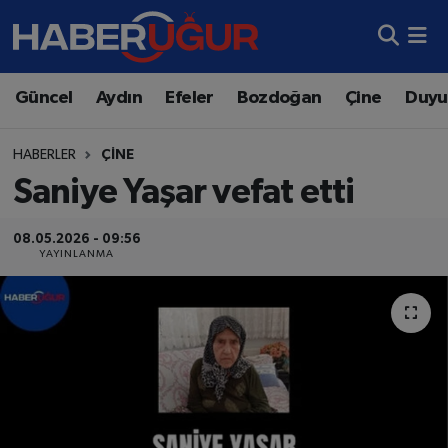
Aydın Nöbetçi Eczaneler
Güncel
Aydın
Efeler
Bozdoğan
Çine
Duyu
Aydın Hava Durumu
HABERLER
ÇINE
Aydın Namaz Vakitleri
Saniye Yaşar vefat etti
Aydın Trafik Yoğunluk Haritası
08.05.2026 - 09:56
YAYINLANMA
Süper Lig Puan Durumu ve Fikstür
Tüm Manşetler
Son Dakika Haberleri
Haber Arşivi