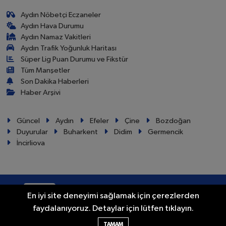
Aydın Nöbetçi Eczaneler
Aydın Hava Durumu
Aydın Namaz Vakitleri
Aydın Trafik Yoğunluk Haritası
Süper Lig Puan Durumu ve Fikstür
Tüm Manşetler
Son Dakika Haberleri
Haber Arşivi
Güncel
Aydın
Efeler
Çine
Bozdoğan
Duyurular
Buharkent
Didim
Germencik
İncirliova
RSS
Copyright © 2024. Her hakkı saklıdır.
En iyi site deneyimi sağlamak için çerezlerden
faydalanıyoruz. Detaylar için lütfen tıklayın.
Haber Yazılımı:
TE Bilişim
TAMAM