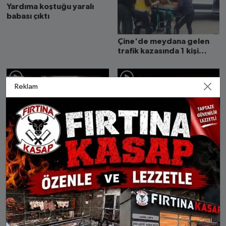
Yardıma koştuğu yaralı
babası çıktı
Çine'de meydana gelen
trafik kazasında 1 kişi
yaralandı
Reklam
Çine’de suç örgütü
Kömür sobası evi yaktı-3
operasyonuna 8 tutuklu