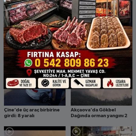
Kömür sobası evi yaktı-2
Kömür sobası evi yaktı-1
Mülteciler, İtalya yerine
Evciler’de 800 Adet
Akçaova Mahallesine geldi
Saman Balyası Yandı
Çine’de üç araç birbirine
Akçaova’da Gökbel
girdi: 8 yaralı
Dağında orman yangını 2