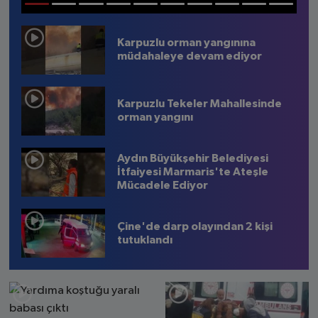
1
2
3
4
5
6
7
8
9
10
Karpuzlu orman yangınına
müdahaleye devam ediyor
Karpuzlu Tekeler Mahallesinde
orman yangını
Aydın Büyükşehir Belediyesi
İtfaiyesi Marmaris'te Ateşle
Mücadele Ediyor
Çine'de darp olayından 2 kişi
tutuklandı