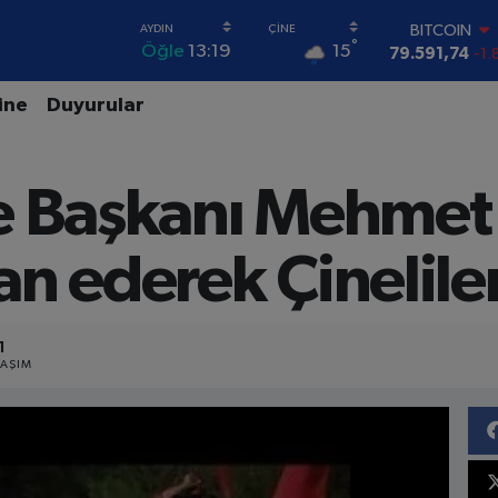
BITCOIN
°
15
Öğle
13:19
79.591,74
-1.
DOLAR
45,43620
0.
ine
Duyurular
EURO
53,38690
0.
STERLİN
e Başkanı Mehmet 
61,60380
0.
G.ALTIN
6862,09000
0
lan ederek Çinelile
BİST100
14.598,00
1
LAŞIM