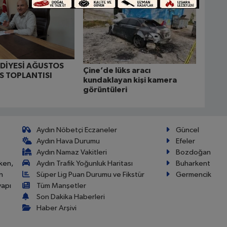
EDİYESİ AĞUSTOS
Çine’de lüks aracı
İS TOPLANTISI
kundaklayan kişi kamera
görüntüleri
Aydın Nöbetçi Eczaneler
Güncel
Aydın Hava Durumu
Efeler
Aydın Namaz Vakitleri
Bozdoğan
ken,
Aydın Trafik Yoğunluk Haritası
Buharkent
n
Süper Lig Puan Durumu ve Fikstür
Germencik
yapı
Tüm Manşetler
Son Dakika Haberleri
Haber Arşivi