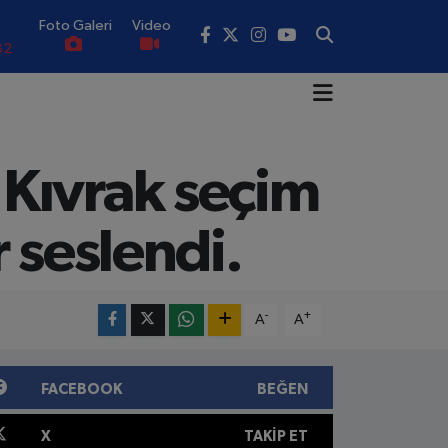
Foto Galeri
Video
82
02
19
Kıvrak seçim
18
.19
r seslendi.
0
-
+
A
A
FACEBOOK
BEĞEN
X
TAKIP ET