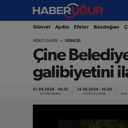
Aydın Nöbetçi Eczaneler
Güncel
Aydın
Efeler
Bozdoğan
Ç
Aydın Hava Durumu
VIDEO GALERI
GÜNCEL
Çine Belediy
Aydın Namaz Vakitleri
Aydın Trafik Yoğunluk Haritası
galibiyetini i
Süper Lig Puan Durumu ve Fikstür
01.04.2024 - 00:01
14.05.2024 - 15:09
Tüm Manşetler
YAYINLANMA
GÜNCELLEME
PAY
Son Dakika Haberleri
Haber Arşivi