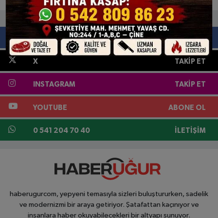
FACEBOOK
BEĞEN
X
TAKIP ET
INSTAGRAM
TAKIP ET
YOUTUBE
ABONE OL
0 541 204 70 40
İLETIŞIM
haberugurcom, yepyeni temasıyla sizleri buluştururken, sadelik
ve modernizmi bir araya getiriyor. Şatafattan kaçınıyor ve
insanlara haber okuyabilecekleri bir altyapı sunuyor.