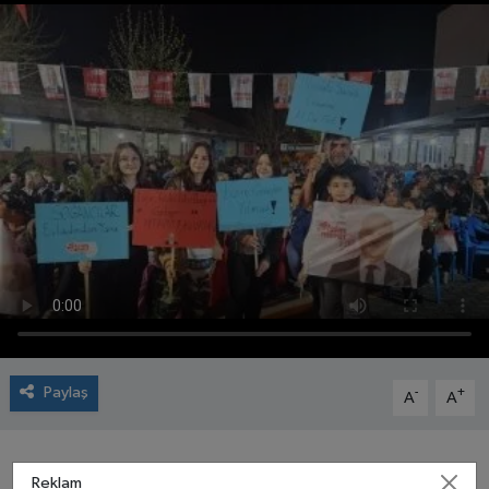
Paylaş
-
+
A
A
Reklam