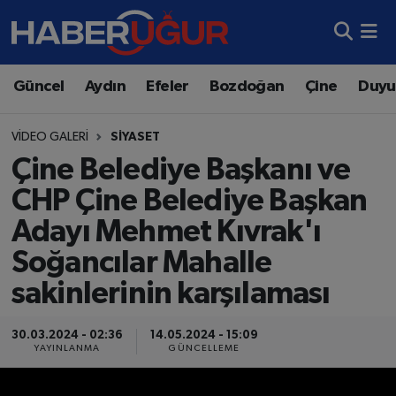
Aydın Nöbetçi Eczaneler
Güncel
Aydın
Efeler
Bozdoğan
Çine
Duyu
Aydın Hava Durumu
VIDEO GALERI
SİYASET
Aydın Namaz Vakitleri
Çine Belediye Başkanı ve
CHP Çine Belediye Başkan
Aydın Trafik Yoğunluk Haritası
Adayı Mehmet Kıvrak'ı
Süper Lig Puan Durumu ve Fikstür
Soğancılar Mahalle
sakinlerinin karşılaması
Tüm Manşetler
Son Dakika Haberleri
30.03.2024 - 02:36
14.05.2024 - 15:09
YAYINLANMA
GÜNCELLEME
Haber Arşivi