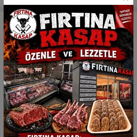
Öne Çıkan Videolar
Çine’de İlköğretim Haftası
ÇİNE BELEDİYESİ AĞUSTOS
Kutlandı
AYI MECLİS TOPLANTISI
Çine’de lüks aracı
kundaklayan kişi kamera
görüntüleri