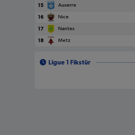
15
Auxerre
16
Nice
17
Nantes
18
Metz
Ligue 1 Fikstür