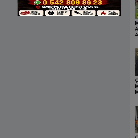
M
A
A
Ç
M
M
D
Ç