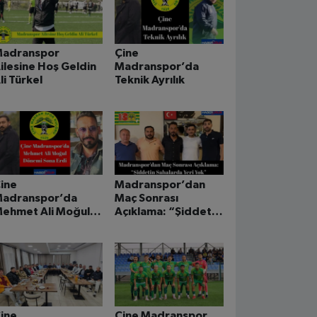
adranspor
Çine
ilesine Hoş Geldin
Madranspor’da
li Türkel
Teknik Ayrılık
ine
Madranspor’dan
adranspor’da
Maç Sonrası
ehmet Ali Moğul
Açıklama: “Şiddetin
önemi Sona Erdi
Sahalarda Yeri Yok”
ine
Çine Madranspor