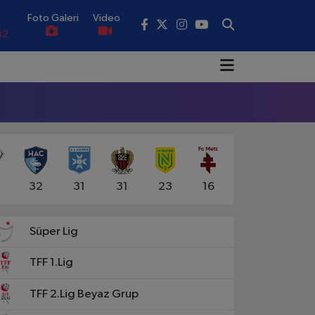
Foto Galeri
Video
82
02
19
18
.19
0
5
32
31
31
23
16
Süper Lig
TFF 1.Lig
TFF 2.Lig Beyaz Grup