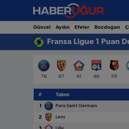
Aydın Nöbetçi Eczaneler
Güncel
Aydın
Efeler
Bozdoğan
Ç
Aydın Hava Durumu
Fransa Ligue 1 Puan D
Aydın Namaz Vakitleri
Aydın Trafik Yoğunluk Haritası
76
67
61
60
59
Süper Lig Puan Durumu ve Fikstür
#
Takım
Tüm Manşetler
1
Paris Saint Germain
Son Dakika Haberleri
2
Lens
Haber Arşivi
3
Lille