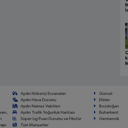
M
İ
Ö
B
Ç
k
M
Aydın Nöbetçi Eczaneler
Güncel
Aydın Hava Durumu
Efeler
Aydın Namaz Vakitleri
Bozdoğan
ken,
Aydın Trafik Yoğunluk Haritası
Buharkent
n
Süper Lig Puan Durumu ve Fikstür
Germencik
yapı
Tüm Manşetler