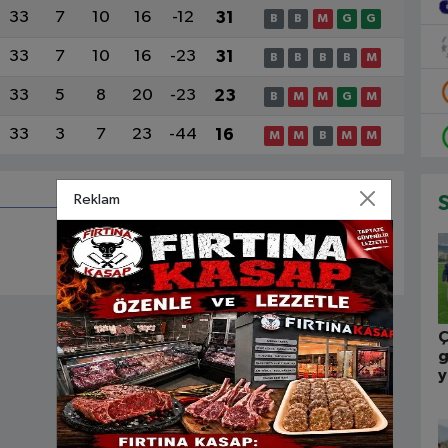
33
7
10
16
-12
31
B
B
M
G
G
33
7
10
16
-23
31
B
B
B
B
M
33
5
8
20
-23
23
B
M
M
G
M
33
3
7
23
-44
16
M
M
B
M
M
Reklam
Ç
g
y
b