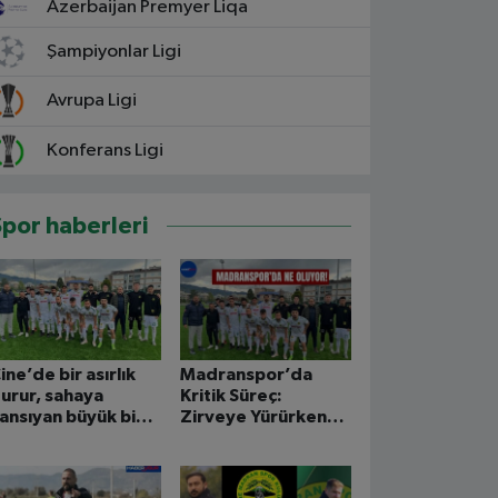
Azerbaijan Premyer Liqa
Şampiyonlar Ligi
Avrupa Ligi
Konferans Ligi
Spor haberleri
ine’de bir asırlık
Madranspor’da
urur, sahaya
Kritik Süreç:
ansıyan büyük bir
Zirveye Yürürken
aşarıyla taçlandı
Belirsizlik Gölgesi