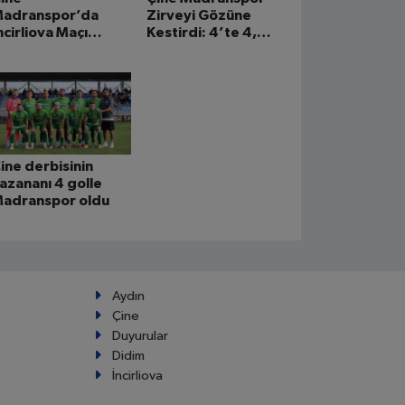
adranspor’da
Zirveyi Gözüne
ncirliova Maçı
Kestirdi: 4’te 4,
ncesi Moral
Namağlup Seri
uluşması
Devam!
ine derbisinin
azananı 4 golle
adranspor oldu
Aydın
Çine
Duyurular
Didim
İncirliova