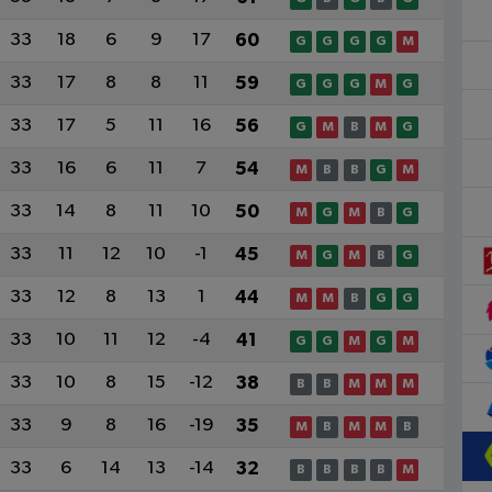
33
18
6
9
17
60
G
G
G
G
M
33
17
8
8
11
59
G
G
G
M
G
33
17
5
11
16
56
G
M
B
M
G
33
16
6
11
7
54
M
B
B
G
M
33
14
8
11
10
50
M
G
M
B
G
33
11
12
10
-1
45
M
G
M
B
G
33
12
8
13
1
44
M
M
B
G
G
33
10
11
12
-4
41
G
G
M
G
M
33
10
8
15
-12
38
B
B
M
M
M
33
9
8
16
-19
35
M
B
M
M
B
33
6
14
13
-14
32
B
B
B
B
M