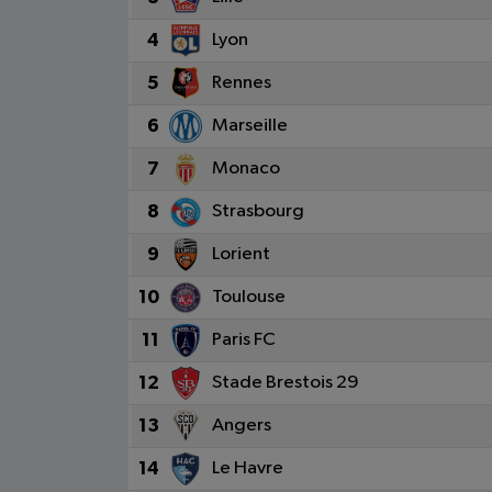
4
Lyon
5
Rennes
6
Marseille
7
Monaco
8
Strasbourg
9
Lorient
10
Toulouse
11
Paris FC
12
Stade Brestois 29
13
Angers
14
Le Havre