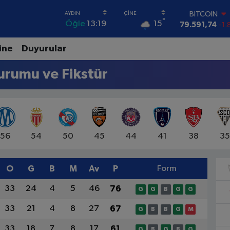
BITCOIN
°
15
Öğle
13:19
79.591,74
-1.
DOLAR
45,43620
0.
ine
Duyurular
EURO
53,38690
0.
urumu ve Fikstür
STERLİN
61,60380
0.
G.ALTIN
6862,09000
0
BİST100
14.598,00
56
54
50
45
44
41
38
3
O
G
B
M
Av
P
Form
33
24
4
5
46
76
G
G
B
G
G
33
21
4
8
27
67
G
B
B
G
M
33
18
7
8
17
61
G
B
G
B
G