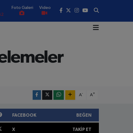
82
Foto Galeri
Video
02
19
18
celemeler
.19
0
-
+
A
A
FACEBOOK
BEĞEN
X
TAKIP ET