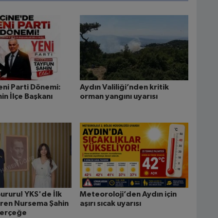
eni Parti Dönemi:
Aydın Valiliği’nden kritik
in İlçe Başkanı
orman yangını uyarısı
ururu! YKS'de İlk
Meteoroloji’den Aydın için
ren Nursema Şahin
aşırı sıcak uyarısı
Gerçeğe