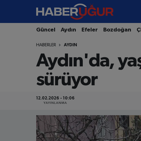
Aydın Nöbetçi Eczaneler
Güncel
Aydın
Efeler
Bozdoğan
Ç
Aydın Hava Durumu
HABERLER
AYDIN
Aydın'da, yaş
Aydın Namaz Vakitleri
Aydın Trafik Yoğunluk Haritası
sürüyor
Süper Lig Puan Durumu ve Fikstür
12.02.2026 - 10:06
Tüm Manşetler
YAYINLANMA
Son Dakika Haberleri
Haber Arşivi