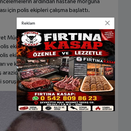
ki incelemelerin ardından hastane morguna
ması için polis ekipleri çalışma başlattı.
Reklam
yet Müdürlüğü tarafından geniş çaplı
lis ekiplerinin cinayetin işlendiği ev ve
olis ekiplerince çevrede geniş güvenlik
arı ve kapısında parmak izi incelemesi yapıldı.
ş arazide dedektörlerle tarama yapılırken, yeni
gili soruşturma sürüyor.