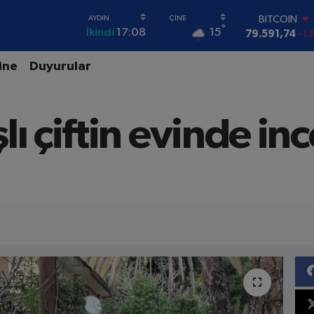
79.591,74
-1.
DOLAR
°
15
İkindi
17:08
45,43620
0.
EURO
ine
Duyurular
53,38690
0.
STERLİN
61,60380
0.
G.ALTIN
lı çiftin evinde in
6862,09000
0
BİST100
14.598,00