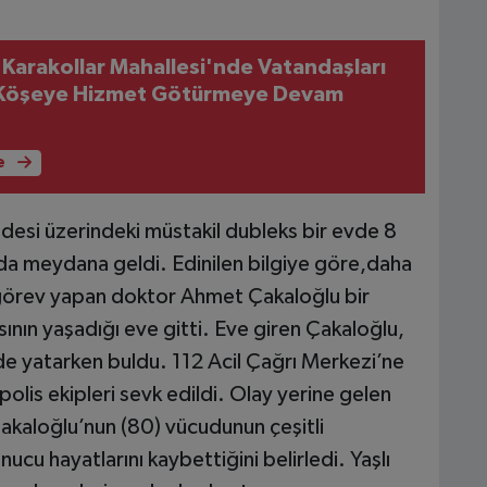
 Karakollar Mahallesi'nde Vatandaşları
r Köşeye Hizmet Götürmeye Devam
e
desi üzerindeki müstakil dubleks bir evde 8
da meydana geldi. Edinilen bilgiye göre,daha
 görev yapan doktor Ahmet Çakaloğlu bir
ının yaşadığı eve gitti. Eve giren Çakaloğlu,
rde yatarken buldu. 112 Acil Çağrı Merkezi’ne
polis ekipleri sevk edildi. Olay yerine gelen
Çakaloğlu’nun (80) vücudunun çeşitli
nucu hayatlarını kaybettiğini belirledi. Yaşlı