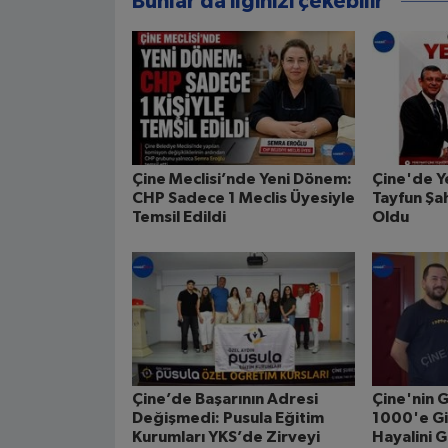
Bunlar da ilginizi çekebilir
Çine Meclisi’nde Yeni Dönem:
Çine'de Y
CHP Sadece 1 Meclis Üyesiyle
Tayfun Şah
Temsil Edildi
Oldu
Çine’de Başarının Adresi
Çine'nin G
Değişmedi: Pusula Eğitim
1000'e Gi
Kurumları YKS’de Zirveyi
Hayalini 