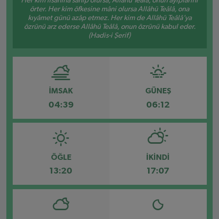
Her kim lisanına sahip olursa, Allâhü Teâlâ, onun ayıplarını
örter. Her kim öfkesine mâni olursa Allâhü Teâlâ, ona
kıyâmet günü azâp etmez. Her kim de Allâhü Teâlâ’ya
özrünü arz ederse Allâhü Teâlâ, onun özrünü kabul eder.
(Hadis-i Şerif)
İMSAK
GÜNEŞ
04:39
06:12
ÖĞLE
İKINDI
13:20
17:07