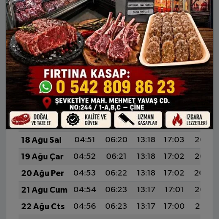
10 Ağu Pts
04:41
06:13
13:20
17:07
20:16
11 Ağu Sal
04:42
06:14
13:19
17:06
20:15
12 Ağu Çar
04:43
06:15
13:19
17:06
20:14
13 Ağu Per
04:45
06:16
13:19
17:05
20:13
14 Ağu Cum
04:46
06:17
13:19
17:05
20:11
15 Ağu Cts
04:47
06:17
13:19
17:04
20:10
16 Ağu Paz
04:48
06:18
13:19
17:04
20:09
17 Ağu Pts
04:49
06:19
13:18
17:03
20:08
18 Ağu Sal
04:51
06:20
13:18
17:03
20:06
19 Ağu Çar
04:52
06:21
13:18
17:02
20:05
20 Ağu Per
04:53
06:22
13:18
17:02
20:04
21 Ağu Cum
04:54
06:23
13:17
17:01
20:02
22 Ağu Cts
04:56
06:23
13:17
17:00
20:01