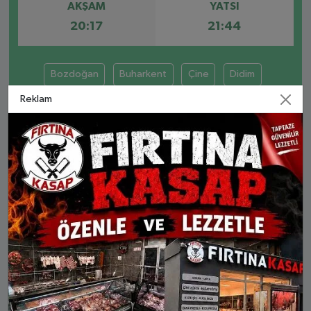
AKŞAM
YATSI
20:17
21:44
Bozdoğan
Buharkent
Çine
Didim
Reklam
Germencik
İncirliova
Karacasu
Karpuzlu
Koçarlı
Köşk
Kuşadası
Kuyucak
Nazilli
Söke
Sultanhisar
KOÇARLI AYLIK NAMAZ VAKITLERI
İMSAK
GÜNEŞ
ÖĞLE
İKINDI
AKŞA
9 Ağu Paz
04:39
06:12
13:20
17:07
20:17