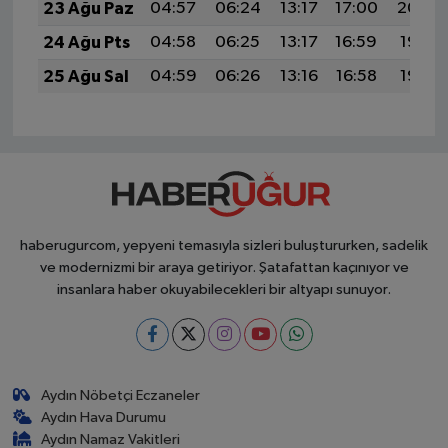
23 Ağu Paz
04:57
06:24
13:17
17:00
20:00
24 Ağu Pts
04:58
06:25
13:17
16:59
19:58
25 Ağu Sal
04:59
06:26
13:16
16:58
19:57
haberugurcom, yepyeni temasıyla sizleri buluştururken, sadelik
ve modernizmi bir araya getiriyor. Şatafattan kaçınıyor ve
insanlara haber okuyabilecekleri bir altyapı sunuyor.
Aydın Nöbetçi Eczaneler
Aydın Hava Durumu
Aydın Namaz Vakitleri