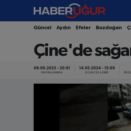
Aydın Nöbetçi Eczaneler
Güncel
Aydın
Efeler
Bozdoğan
Ç
Aydın Hava Durumu
Çine'de sağa
Aydın Namaz Vakitleri
Aydın Trafik Yoğunluk Haritası
08.06.2023 - 20:01
14.05.2024 - 15:09
YAYINLANMA
GÜNCELLEME
PAY
Süper Lig Puan Durumu ve Fikstür
Tüm Manşetler
Son Dakika Haberleri
Haber Arşivi