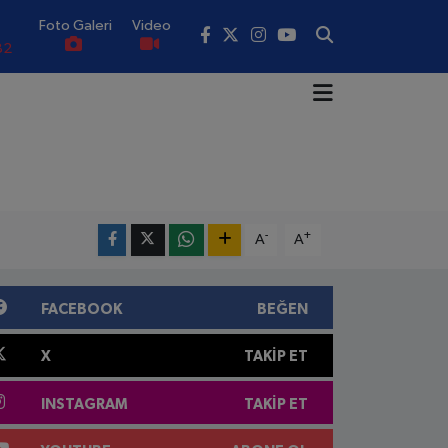
Foto Galeri
Video
82
02
19
18
.19
-
+
A
A
0
FACEBOOK
BEĞEN
X
TAKIP ET
INSTAGRAM
TAKIP ET