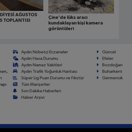
EDİYESİ AĞUSTOS
Çine’de lüks aracı
İS TOPLANTISI
kundaklayan kişi kamera
görüntüleri
Aydın Nöbetçi Eczaneler
Güncel
Aydın Hava Durumu
Efeler
Aydın Namaz Vakitleri
Bozdoğan
ken,
Aydın Trafik Yoğunluk Haritası
Buharkent
n
Süper Lig Puan Durumu ve Fikstür
Germencik
yapı
Tüm Manşetler
Son Dakika Haberleri
Haber Arşivi