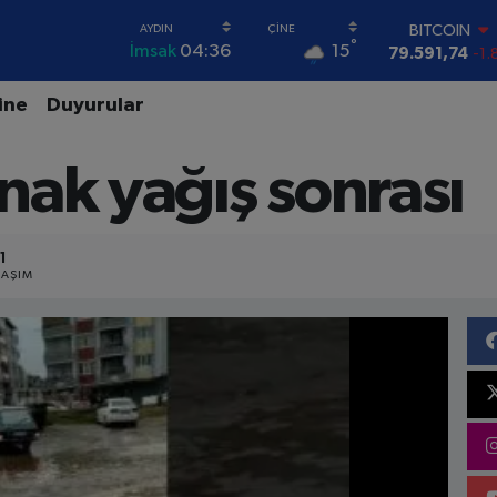
BITCOIN
79.591,74
-1.
°
15
İmsak
04:36
DOLAR
45,43620
0.
ine
Duyurular
EURO
53,38690
0.
STERLİN
nak yağış sonrası
61,60380
0.
G.ALTIN
6862,09000
0
BİST100
1
14.598,00
LAŞIM