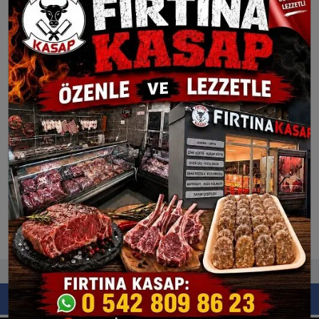
Çine’de İlköğretim Haftası
ÇİNE BELEDİYESİ AĞUSTOS
Kutlandı
AYI MECLİS TOPLANTISI
Çine’de lüks aracı
kundaklayan kişi kamera
görüntüleri
FACEBOOK
BEĞEN