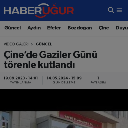
Aydın Nöbetçi Eczaneler
Güncel
Aydın
Efeler
Bozdoğan
Çine
Duyu
Aydın Hava Durumu
VIDEO GALERI
GÜNCEL
Aydın Namaz Vakitleri
Çine’de Gaziler Günü
törenle kutlandı
Aydın Trafik Yoğunluk Haritası
19.09.2023 - 14:01
14.05.2024 - 15:09
1
Süper Lig Puan Durumu ve Fikstür
YAYINLANMA
GÜNCELLEME
PAYLAŞIM
Tüm Manşetler
Son Dakika Haberleri
Haber Arşivi