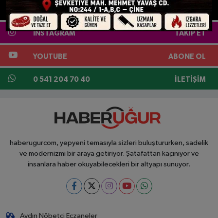
X
TAKIP ET
INSTAGRAM
TAKIP ET
YOUTUBE
ABONE OL
0 541 204 70 40
İLETIŞIM
haberugurcom, yepyeni temasıyla sizleri buluştururken, sadelik
ve modernizmi bir araya getiriyor. Şatafattan kaçınıyor ve
insanlara haber okuyabilecekleri bir altyapı sunuyor.
Aydın Nöbetçi Eczaneler