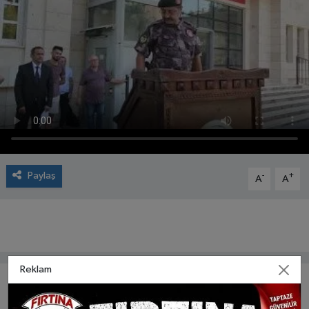
Paylaş
-
+
A
A
Reklam
Öne Çıkan Videolar