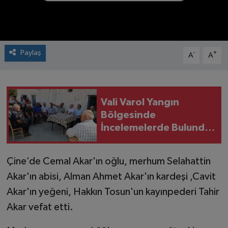
Paylaş
-
+
A
A
Vali Varol Yangın
Bölgesinde
İncelemelerde Bulundu:
“Yaraları Birlikte
Saracağız”
Çine’de Cemal Akar'ın oğlu, merhum Selahattin
Akar'ın abisi, Alman Ahmet Akar'ın kardeşi ,Cavit
Akar'ın yeğeni, Hakkın Tosun'un kayınpederi Tahir
Akar vefat etti.