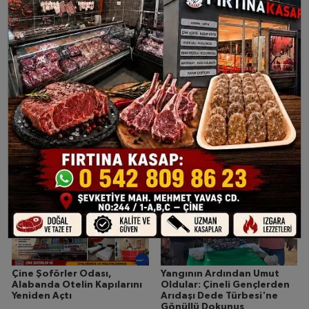
Çine Meclisi’nde Yeni
Çine'de Yeni Parti Dönemi:
Dönem: CHP Sadece 1 Meclis
Tayfun Şahin İlçe Başkanı
Üyesiyle Temsil Edildi
Oldu
Çine Orman Yangınında Flaş
Cevriye Adıyaman vefat
Gelişme: Vali Varol Duyurdu,
etti
2 Kişi Gözaltında
Çine Şoförler Odası,
Yangının Ardından Umut
Alabanda Otelin Kapılarını
Oldular: Çineli Gençlerden
Yeniden Açtı
Arıdaşı Dede Türbesi'ne
Gönüllü Dokunuş