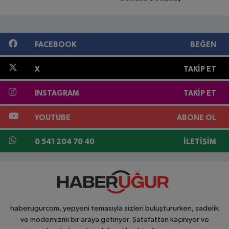
FACEBOOK
BEĞEN
X
TAKIP ET
INSTAGRAM
TAKIP ET
YOUTUBE
ABONE OL
0 541 204 70 40
İLETIŞIM
haberugurcom, yepyeni temasıyla sizleri buluştururken, sadelik
ve modernizmi bir araya getiriyor. Şatafattan kaçınıyor ve