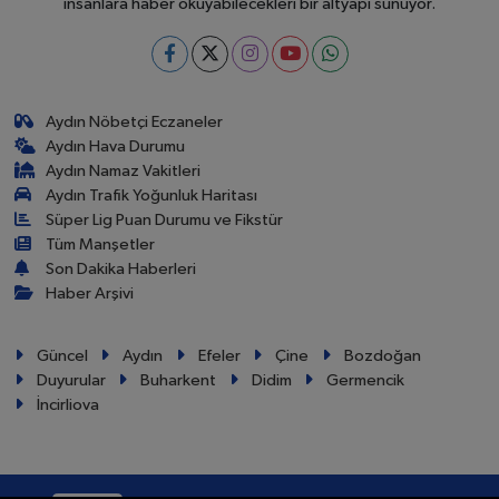
insanlara haber okuyabilecekleri bir altyapı sunuyor.
Aydın Nöbetçi Eczaneler
Aydın Hava Durumu
Aydın Namaz Vakitleri
Aydın Trafik Yoğunluk Haritası
Süper Lig Puan Durumu ve Fikstür
Tüm Manşetler
Son Dakika Haberleri
Haber Arşivi
Güncel
Aydın
Efeler
Çine
Bozdoğan
Duyurular
Buharkent
Didim
Germencik
İncirliova