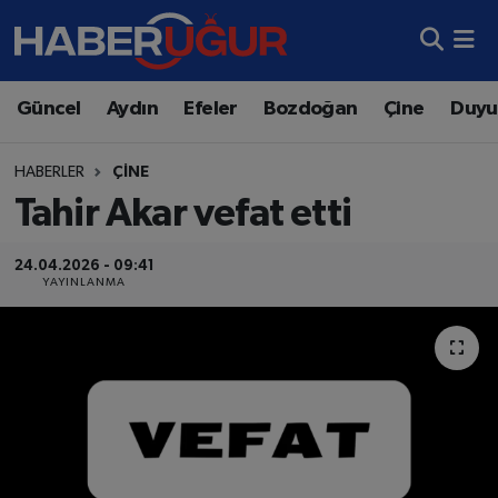
Aydın Nöbetçi Eczaneler
Güncel
Aydın
Efeler
Bozdoğan
Çine
Duyu
Aydın Hava Durumu
HABERLER
ÇINE
Aydın Namaz Vakitleri
Tahir Akar vefat etti
Aydın Trafik Yoğunluk Haritası
24.04.2026 - 09:41
YAYINLANMA
Süper Lig Puan Durumu ve Fikstür
Tüm Manşetler
Son Dakika Haberleri
Haber Arşivi