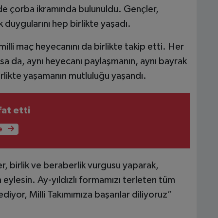
de çorba ikramında bulunuldu. Gençler,
k duygularını hep birlikte yaşadı.
lli maç heyecanını da birlikte takip etti. Her
lsa da, aynı heyecanı paylaşmanın, aynı bayrak
birlikte yaşamanın mutluluğu yaşandı.
at etti
e
, birlik ve beraberlik vurgusu yaparak,
 eylesin. Ay-yıldızlı formamızı terleten tüm
diyor, Milli Takımımıza başarılar diliyoruz”