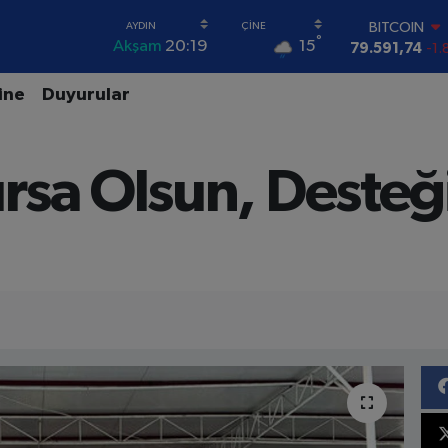
79.591,74
-1.
DOLAR
°
15
Akşam
20:19
45,43620
0.
EURO
ine
Duyurular
53,38690
0.
STERLİN
61,60380
0.
G.ALTIN
rsa Olsun, Desteğ
6862,09000
0
BİST100
14.598,00