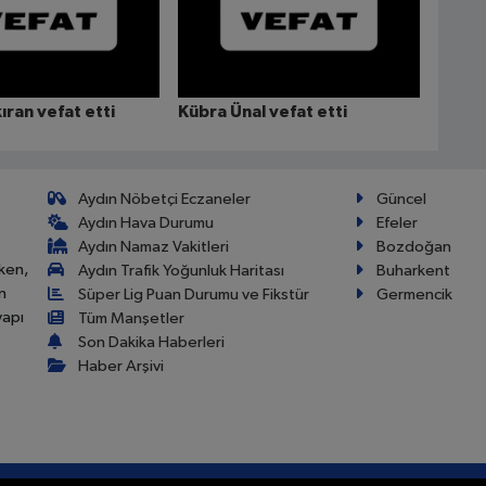
kıran vefat etti
Kübra Ünal vefat etti
Aydın Nöbetçi Eczaneler
Güncel
Aydın Hava Durumu
Efeler
Aydın Namaz Vakitleri
Bozdoğan
ken,
Aydın Trafik Yoğunluk Haritası
Buharkent
n
Süper Lig Puan Durumu ve Fikstür
Germencik
yapı
Tüm Manşetler
Son Dakika Haberleri
Haber Arşivi