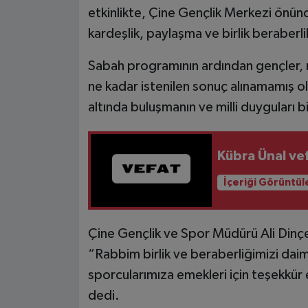
etkinlikte, Çine Gençlik Merkezi önün
kardeşlik, paylaşma ve birlik beraberli
Sabah programının ardından gençler, mi
ne kadar istenilen sonuç alınamamış o
altında buluşmanın ve milli duyguları 
Kübra Ünal vef
İçeriği Görüntül
Çine Gençlik ve Spor Müdürü Ali Dinçer
“Rabbim birlik ve beraberliğimizi daim
sporcularımıza emekleri için teşekkür e
dedi.