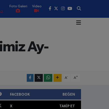
82
Foto Galeri
Video
02
19
18
imiz Ay-
.19
0
-
+
A
A
FACEBOOK
BEĞEN
X
TAKIP ET