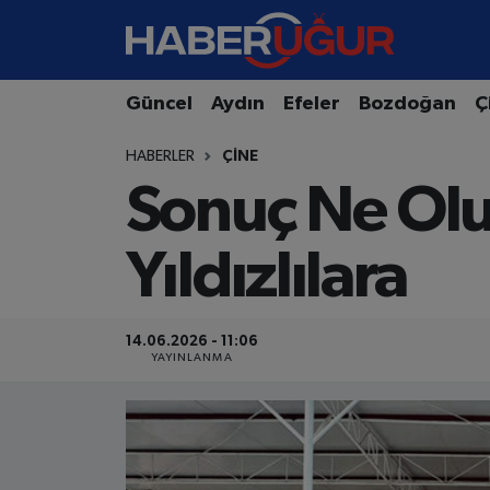
Aydın Nöbetçi Eczaneler
Güncel
Aydın
Efeler
Bozdoğan
Ç
Aydın Hava Durumu
HABERLER
ÇINE
Sonuç Ne Olu
Aydın Namaz Vakitleri
Aydın Trafik Yoğunluk Haritası
Yıldızlılara
Süper Lig Puan Durumu ve Fikstür
14.06.2026 - 11:06
Tüm Manşetler
YAYINLANMA
Son Dakika Haberleri
Haber Arşivi