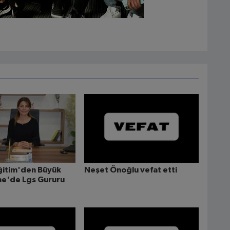
ğitim'den Büyük
Neşet Önoğlu vefat etti
ine'de Lgs Gururu