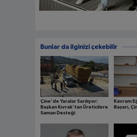
Bunlar da ilginizi çekebilir
Çine'de Yaralar Sarılıyor:
Kavram E
Başkan Kıvrak'tan Üreticilere
Başarı, Ç
Saman Desteği