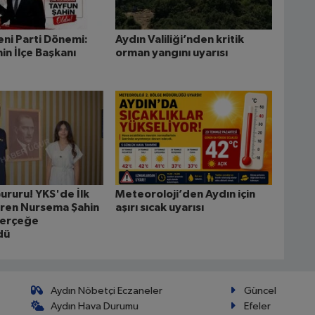
eni Parti Dönemi:
Aydın Valiliği’nden kritik
in İlçe Başkanı
orman yangını uyarısı
ururu! YKS'de İlk
Meteoroloji’den Aydın için
ren Nursema Şahin
aşırı sıcak uyarısı
Gerçeğe
dü
Aydın Nöbetçi Eczaneler
Güncel
Aydın Hava Durumu
Efeler