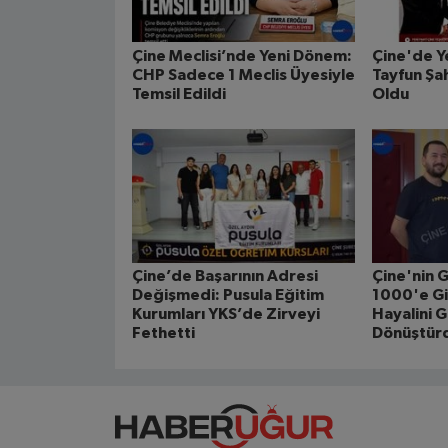
Çine Meclisi’nde Yeni Dönem:
Çine'de Y
CHP Sadece 1 Meclis Üyesiyle
Tayfun Şah
Temsil Edildi
Oldu
Çine’de Başarının Adresi
Çine'nin G
Değişmedi: Pusula Eğitim
1000'e Gi
Kurumları YKS’de Zirveyi
Hayalini 
Fethetti
Dönüştür