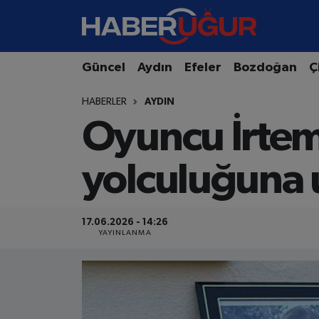
Aydın Nöbetçi Eczaneler
Güncel
Aydın
Efeler
Bozdoğan
Ç
Aydın Hava Durumu
HABERLER
AYDIN
Oyuncu İrtem
Aydın Namaz Vakitleri
Aydın Trafik Yoğunluk Haritası
yolculuğuna 
Süper Lig Puan Durumu ve Fikstür
17.06.2026 - 14:26
Tüm Manşetler
YAYINLANMA
Son Dakika Haberleri
Haber Arşivi