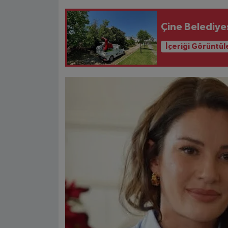
Çine Belediye
İçeriği Görüntül