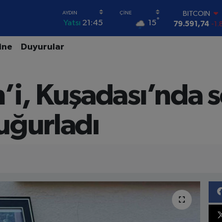
BITCOIN
79.591,74
-1.
°
15
Yatsı
21:45
DOLAR
45,43620
0.
ine
Duyurular
EURO
53,38690
0.
STERLİN
61,60380
0.
’i, Kuşadası’nda s
G.ALTIN
6862,09000
0
BİST100
uğurladı
14.598,00