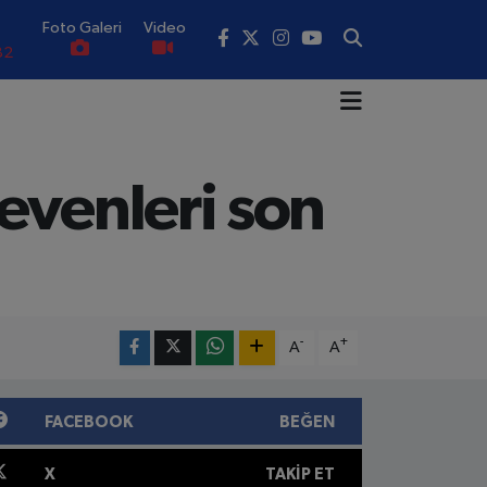
Foto Galeri
Video
82
02
19
18
evenleri son
.19
0
-
+
A
A
FACEBOOK
BEĞEN
X
TAKIP ET