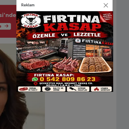
Reklam
si'nden Haşerelere Karşı Etkin Mücadele
e