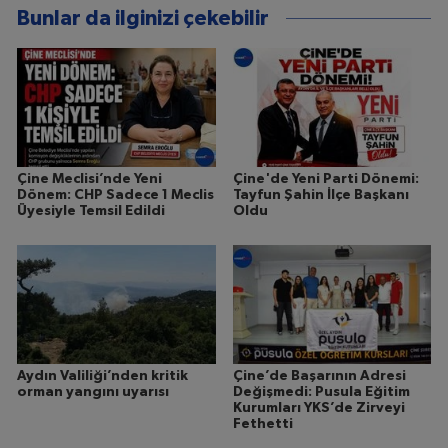
Bunlar da ilginizi çekebilir
Çine Meclisi’nde Yeni
Çine'de Yeni Parti Dönemi:
Dönem: CHP Sadece 1 Meclis
Tayfun Şahin İlçe Başkanı
Üyesiyle Temsil Edildi
Oldu
Aydın Valiliği’nden kritik
Çine’de Başarının Adresi
orman yangını uyarısı
Değişmedi: Pusula Eğitim
Kurumları YKS’de Zirveyi
Fethetti