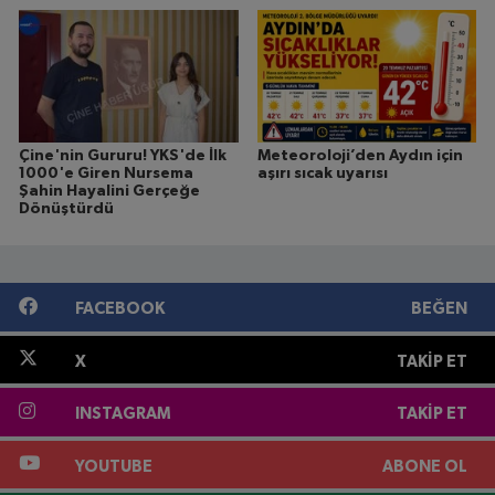
Çine'nin Gururu! YKS'de İlk
Meteoroloji’den Aydın için
1000'e Giren Nursema
aşırı sıcak uyarısı
Şahin Hayalini Gerçeğe
Dönüştürdü
FACEBOOK
BEĞEN
X
TAKIP ET
INSTAGRAM
TAKIP ET
YOUTUBE
ABONE OL