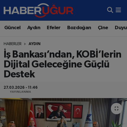
Aydın Nöbetçi Eczaneler
Güncel
Aydın
Efeler
Bozdoğan
Çine
Duyu
Aydın Hava Durumu
HABERLER
AYDIN
Aydın Namaz Vakitleri
İş Bankası’ndan, KOBİ’lerin
Dijital Geleceğine Güçlü
Aydın Trafik Yoğunluk Haritası
Destek
Süper Lig Puan Durumu ve Fikstür
27.03.2026 - 11:46
YAYINLANMA
Tüm Manşetler
Son Dakika Haberleri
Haber Arşivi