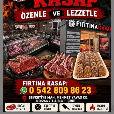
Esnek Ödeme, Düşük Maliyet Avantajı
KOBİ’lere sunulan destekler ise dikkat çekici:
KOSGEB katkılı faiz desteği ile uygun maliyetli
finansman, 36 aya kadar vade imkânı, 3 ayda bir
ödeme kolaylığı, Talebe bağlı ilk 6 ay ödemesiz
dönem.
Aydın’da KOBİ’lerin dijitalleşme yolculuğuna hız
kazandırması beklenen program, hem bölge
ekonomisine hem de işletmelerin sürdürülebilir
büyümesine önemli katkı sunacak.