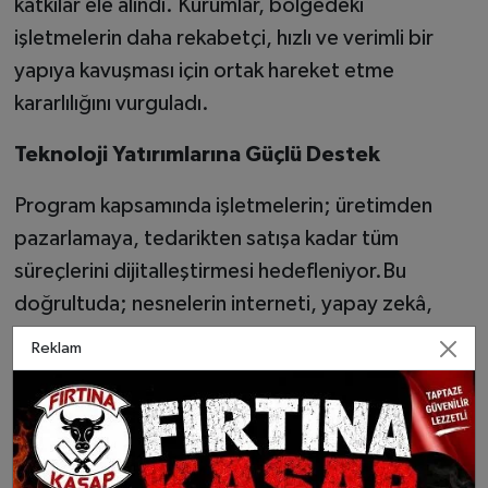
katkılar ele alındı. Kurumlar, bölgedeki
işletmelerin daha rekabetçi, hızlı ve verimli bir
yapıya kavuşması için ortak hareket etme
kararlılığını vurguladı.
Teknoloji Yatırımlarına Güçlü Destek
Program kapsamında işletmelerin; üretimden
pazarlamaya, tedarikten satışa kadar tüm
süreçlerini dijitalleştirmesi hedefleniyor.Bu
doğrultuda; nesnelerin interneti, yapay zekâ,
büyük veri, robotik sistemler, artırılmış gerçeklik
Reklam
ve dijital ikiz gibi ileri teknoloji alanlarındaki
yatırımlar destekleniyor. Aynı zamanda süreç
otomasyonu ve kurumsal kaynak planlama (ERP)
çözümleri de finansman kapsamına alınıyor.