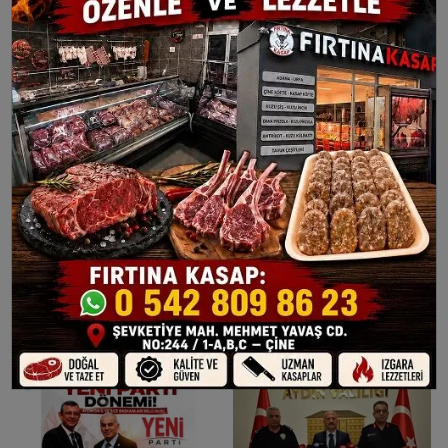
Muharrem Madran vefat
Bakan Yardımcısı Bulut ve
etti
Vali Varol Yangın
Bölgesinde: "Devletimiz
Tüm İmkânlarıyla
Vatandaşımızın Yanındayız"
Dutluoluk'un Acil Su Tankeri
Çine Meclisi’nde Yeni
İhtiyacı Karşılandı
Dönem: CHP Sadece 1 Meclis
Üyesiyle Temsil Edildi