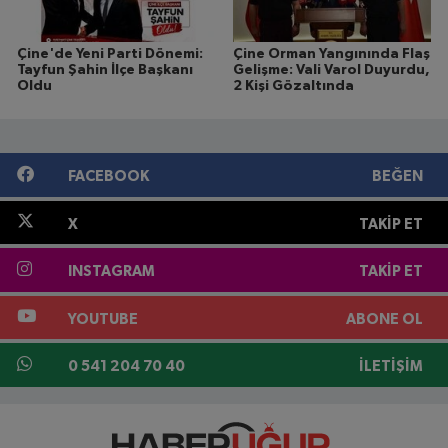
Çine'de Yeni Parti Dönemi:
Çine Orman Yangınında Flaş
Tayfun Şahin İlçe Başkanı
Gelişme: Vali Varol Duyurdu,
Oldu
2 Kişi Gözaltında
FACEBOOK
BEĞEN
X
TAKIP ET
INSTAGRAM
TAKIP ET
YOUTUBE
ABONE OL
0 541 204 70 40
İLETIŞIM