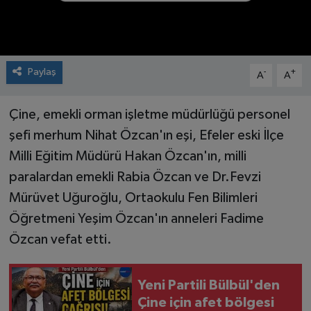
Paylaş
-
+
A
A
Çine, emekli orman işletme müdürlüğü personel
şefi merhum Nihat Özcan'ın eşi, Efeler eski İlçe
Milli Eğitim Müdürü Hakan Özcan'ın, milli
paralardan emekli Rabia Özcan ve Dr.Fevzi
Mürüvet Uğuroğlu, Ortaokulu Fen Bilimleri
Öğretmeni Yeşim Özcan'ın anneleri Fadime
Özcan vefat etti.
Yeni Partili Bülbül'den
Çine için afet bölgesi