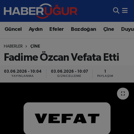
Aydın Nöbetçi Eczaneler
Güncel
Aydın
Efeler
Bozdoğan
Çine
Duyu
Aydın Hava Durumu
HABERLER
ÇINE
Aydın Namaz Vakitleri
Fadime Özcan Vefata Etti
Aydın Trafik Yoğunluk Haritası
03.06.2026 - 10:04
03.06.2026 - 10:07
1
YAYINLANMA
GÜNCELLEME
PAYLAŞIM
Süper Lig Puan Durumu ve Fikstür
Tüm Manşetler
Son Dakika Haberleri
Haber Arşivi