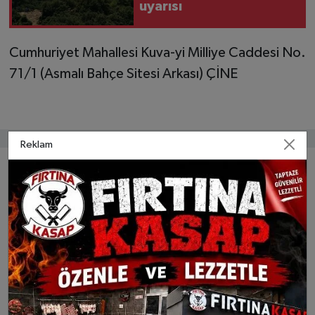
uyarısı
Cumhuriyet Mahallesi Kuva-yi Milliye Caddesi No.
71/1 (Asmalı Bahçe Sitesi Arkası) ÇİNE
Reklam
Bunlar da ilginizi çekebilir
Çine Meclisi’nde Yeni
Çine'de Yeni Parti Dönemi:
Dönem: CHP Sadece 1 Meclis
Tayfun Şahin İlçe Başkanı
Üyesiyle Temsil Edildi
Oldu