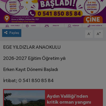
Paylaş
-
+
A
A
EGE YILDIZLAR ANAOKULU
2026-2027 Eğitim Öğretim yılı
Erken Kayıt Dönemi Başladı
İrtibat; 0 541 850 85 84
Aydın Valiliği’nden
kritik orman yangını