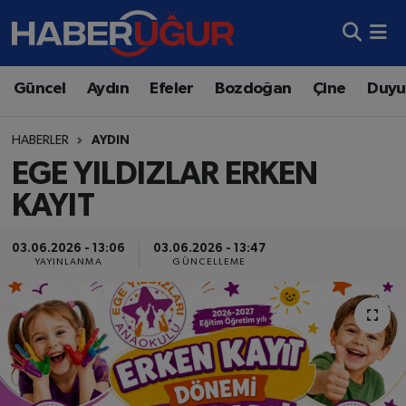
Aydın Nöbetçi Eczaneler
Güncel
Aydın
Efeler
Bozdoğan
Çine
Duyu
Aydın Hava Durumu
HABERLER
AYDIN
Aydın Namaz Vakitleri
EGE YILDIZLAR ERKEN
KAYIT
Aydın Trafik Yoğunluk Haritası
03.06.2026 - 13:06
03.06.2026 - 13:47
Süper Lig Puan Durumu ve Fikstür
YAYINLANMA
GÜNCELLEME
Tüm Manşetler
Son Dakika Haberleri
Haber Arşivi