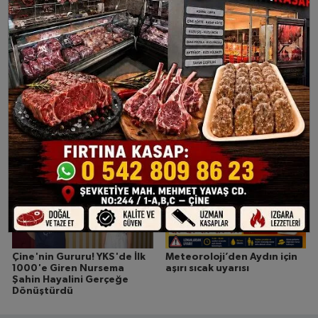
Aydın Valiliği’nden kritik
Çine’de Başarının Adresi
orman yangını uyarısı
Değişmedi: Pusula Eğitim
Kurumları YKS’de Zirveyi
Fethetti
Çine'nin Gururu! YKS'de İlk
Meteoroloji’den Aydın için
1000'e Giren Nursema
aşırı sıcak uyarısı
Şahin Hayalini Gerçeğe
Dönüştürdü