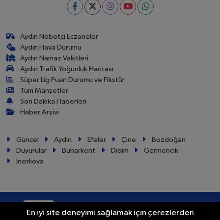
Aydın Nöbetçi Eczaneler
Aydın Hava Durumu
Aydın Namaz Vakitleri
Aydın Trafik Yoğunluk Haritası
Süper Lig Puan Durumu ve Fikstür
Tüm Manşetler
Son Dakika Haberleri
Haber Arşivi
Güncel
Aydın
Efeler
Çine
Bozdoğan
Duyurular
Buharkent
Didim
Germencik
İncirliova
RSS
Copyright © 2024. Her hakkı saklıdır.
En iyi site deneyimi sağlamak için çerezlerden