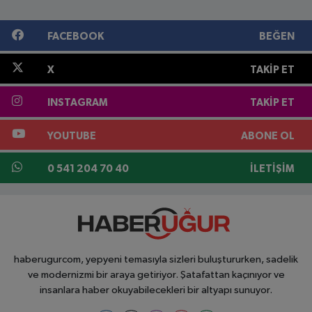
FACEBOOK
BEĞEN
X
TAKIP ET
INSTAGRAM
TAKIP ET
YOUTUBE
ABONE OL
0 541 204 70 40
İLETIŞIM
haberugurcom, yepyeni temasıyla sizleri buluştururken, sadelik
ve modernizmi bir araya getiriyor. Şatafattan kaçınıyor ve
insanlara haber okuyabilecekleri bir altyapı sunuyor.