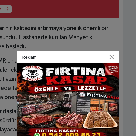
e
inin kalitesini artırmaya yönelik önemli bir
e sundu. Hastanede kurulan Manyetik
e başladı.
Reklam
MR cihazı sayesinde birçok hastalığın tanı
ler elde edilerek daha doğru ve güvenilir
ihazın hizmete girmesiyle birlikte hastaların
edeflenirken, il dışına veya farklı sağlık
a önemli ölçüde azalacağı belirtildi.
aşlara daha hızlı, etkin ve erişilebilir sağlık
sürdürdüklerini ifade ederek, MR Ünitesi’nin
şılayacağını vurguladı.