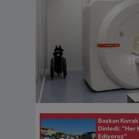
Başkan Kıvrak
Dinledi: "He
Ediyoruz"