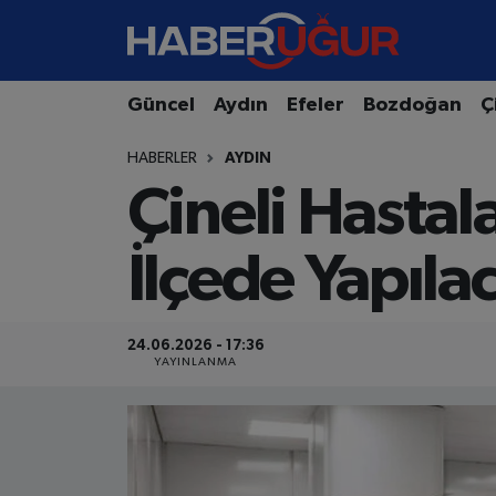
Aydın Nöbetçi Eczaneler
Güncel
Aydın
Efeler
Bozdoğan
Ç
Aydın Hava Durumu
HABERLER
AYDIN
Çineli Hastal
Aydın Namaz Vakitleri
Aydın Trafik Yoğunluk Haritası
İlçede Yapıla
Süper Lig Puan Durumu ve Fikstür
24.06.2026 - 17:36
Tüm Manşetler
YAYINLANMA
Son Dakika Haberleri
Haber Arşivi