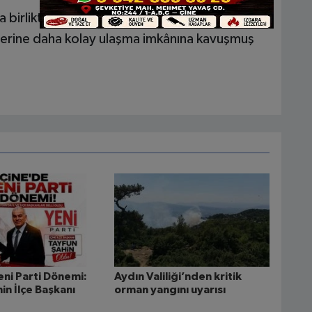
a birlikte Çine ve çevre ilçelerde yaşayan
tlerine daha kolay ulaşma imkânına kavuşmuş
eni Parti Dönemi:
Aydın Valiliği’nden kritik
in İlçe Başkanı
orman yangını uyarısı