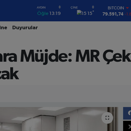
BITCOIN
°
15
Öğle
13:19
79.591,74
-1.
DOLAR
45,43620
0.
ine
Duyurular
EURO
53,38690
0.
STERLİN
ara Müjde: MR Çeki
61,60380
0.
G.ALTIN
6862,09000
0
cak
BİST100
14.598,00