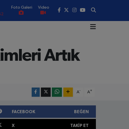
Foto Galeri
Video
82
02
19
mleri Artık
18
.19
0
-
+
A
A
FACEBOOK
BEĞEN
X
TAKIP ET