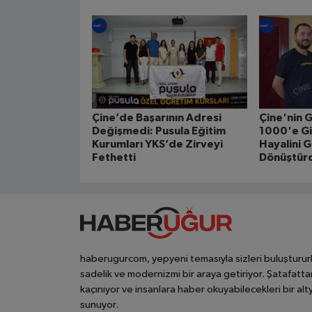
Çine’de Başarının Adresi
Çine'nin G
Değişmedi: Pusula Eğitim
1000'e Gi
Kurumları YKS’de Zirveyi
Hayalini 
Fethetti
Dönüştür
haberugurcom, yepyeni temasıyla sizleri buluşturur
sadelik ve modernizmi bir araya getiriyor. Şatafatta
kaçınıyor ve insanlara haber okuyabilecekleri bir alt
sunuyor.