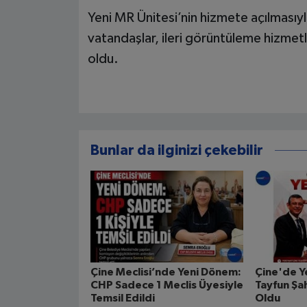
Yeni MR Ünitesi’nin hizmete açılmasıyl
vatandaşlar, ileri görüntüleme hizme
oldu.
Bunlar da ilginizi çekebilir
Çine Meclisi’nde Yeni Dönem:
Çine'de Y
CHP Sadece 1 Meclis Üyesiyle
Tayfun Şah
Temsil Edildi
Oldu