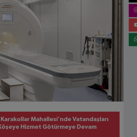
 Karakollar Mahallesi'nde Vatandaşları
r Köşeye Hizmet Götürmeye Devam