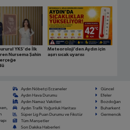
ururu! YKS'de İlk
Meteoroloji’den Aydın için
ren Nursema Şahin
aşırı sıcak uyarısı
Gerçeğe
dü
Aydın Nöbetçi Eczaneler
Güncel
Aydın Hava Durumu
Efeler
Aydın Namaz Vakitleri
Bozdoğan
ken,
Aydın Trafik Yoğunluk Haritası
Buharkent
n
Süper Lig Puan Durumu ve Fikstür
Germencik
yapı
Tüm Manşetler
Son Dakika Haberleri