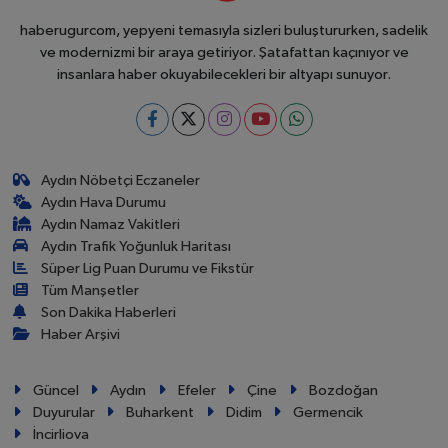
haberugurcom, yepyeni temasıyla sizleri buluştururken, sadelik
ve modernizmi bir araya getiriyor. Şatafattan kaçınıyor ve
insanlara haber okuyabilecekleri bir altyapı sunuyor.
Aydın Nöbetçi Eczaneler
Aydın Hava Durumu
Aydın Namaz Vakitleri
Aydın Trafik Yoğunluk Haritası
Süper Lig Puan Durumu ve Fikstür
Tüm Manşetler
Son Dakika Haberleri
Haber Arşivi
Güncel
Aydın
Efeler
Çine
Bozdoğan
Duyurular
Buharkent
Didim
Germencik
İncirliova