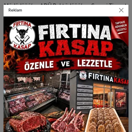
Müdürlüğü’ne ADÜ Rektörlüğü’ne, Sanayi Ticaret
Reklam
İl Müdürlüğü’ne ve projeye destek veren herkese
teşekkür etti.
Açılışa Aydın Valisi Dr. Osman Varol, AK Parti
Aydın Milletvekili ve TBMM KİT Komisyonu
Başkanı Mustafa Savaş, Çine Kaymakamı Ali
Erdoğan, Çine Belediye Başkanı Mehmet Kıvrak,
Adnan Menderes Üniversitesi Rektörü Prof. Dr.
Bülent Kent, Aydın Ticaret Odası Başkanı Hakan
Ülken, Aydın Ticaret Borsası Başkanı Fevzi
Çondur, AK Parti İl Başkanı Mehmet Erdem, MHP
İl Başkanı Osman Gazi Cihangiroğlu, AK parti İlçe
Başkanı Burhan Kandemir ve yönetim kurulu
üyeleri, MHP İlçe Başkanı Zübeyir Özdemir ve