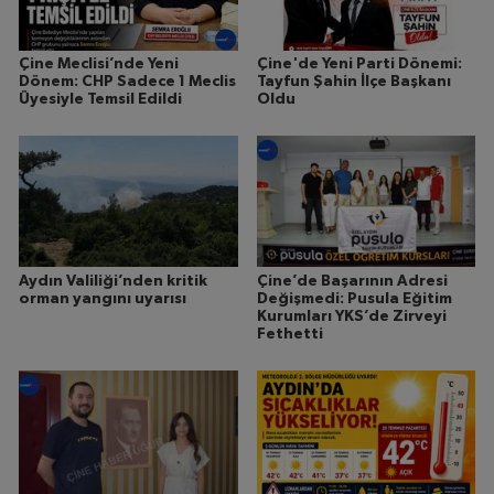
Çine Meclisi’nde Yeni
Çine'de Yeni Parti Dönemi:
Dönem: CHP Sadece 1 Meclis
Tayfun Şahin İlçe Başkanı
Üyesiyle Temsil Edildi
Oldu
Aydın Valiliği’nden kritik
Çine’de Başarının Adresi
orman yangını uyarısı
Değişmedi: Pusula Eğitim
Kurumları YKS’de Zirveyi
Fethetti