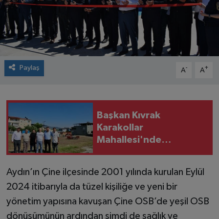
Paylaş
-
+
A
A
Başkan Kıvrak
Karakollar
Mahallesi'nde
Vatandaşları Dinledi:
"Her Köşeye Hizmet
Aydın’ın Çine ilçesinde 2001 yılında kurulan Eylül
Götürmeye Devam
2024 itibarıyla da tüzel kişiliğe ve yeni bir
Ediyoruz"
yönetim yapısına kavuşan Çine OSB’de yeşil OSB
dönüşümünün ardından şimdi de sağlık ve