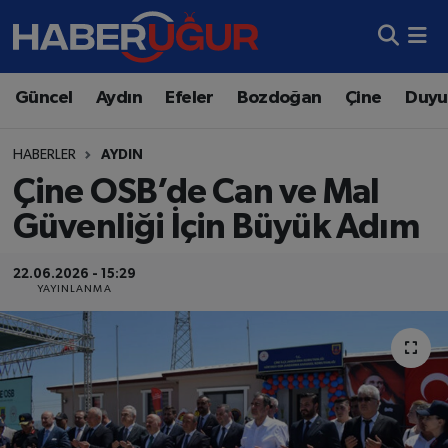
Aydın Nöbetçi Eczaneler
Güncel
Aydın
Efeler
Bozdoğan
Çine
Duyu
Aydın Hava Durumu
HABERLER
AYDIN
Aydın Namaz Vakitleri
Çine OSB’de Can ve Mal
Güvenliği İçin Büyük Adım
Aydın Trafik Yoğunluk Haritası
22.06.2026 - 15:29
Süper Lig Puan Durumu ve Fikstür
YAYINLANMA
Tüm Manşetler
Son Dakika Haberleri
Haber Arşivi