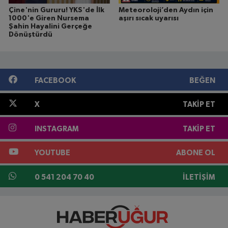
Çine'nin Gururu! YKS'de İlk
Meteoroloji’den Aydın için
1000'e Giren Nursema
aşırı sıcak uyarısı
Şahin Hayalini Gerçeğe
Dönüştürdü
FACEBOOK
BEĞEN
X
TAKIP ET
INSTAGRAM
TAKIP ET
YOUTUBE
ABONE OL
0 541 204 70 40
İLETIŞIM