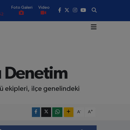
Foto Galeri
Video
02
19
18
.19
0
ı Denetim
82
ekipleri, ilçe genelindeki
-
+
A
A