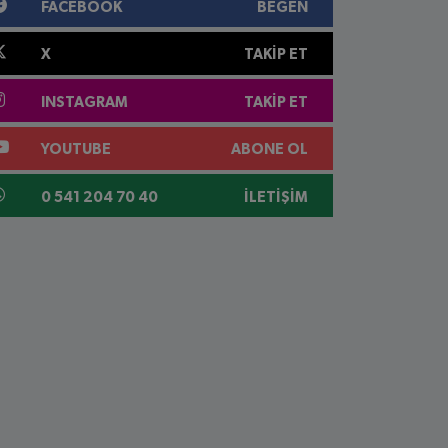
FACEBOOK
BEĞEN
X
TAKIP ET
INSTAGRAM
TAKIP ET
YOUTUBE
ABONE OL
0 541 204 70 40
İLETIŞIM