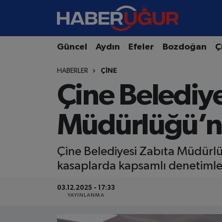
Aydın Nöbetçi Eczaneler
Güncel
Aydın
Efeler
Bozdoğan
Ç
Aydın Hava Durumu
HABERLER
ÇINE
Çine Belediye
Aydın Namaz Vakitleri
Aydın Trafik Yoğunluk Haritası
Müdürlüğü’nd
Süper Lig Puan Durumu ve Fikstür
Çine Belediyesi Zabıta Müdürlü
Tüm Manşetler
kasaplarda kapsamlı denetimler
03.12.2025 - 17:33
Son Dakika Haberleri
YAYINLANMA
Haber Arşivi