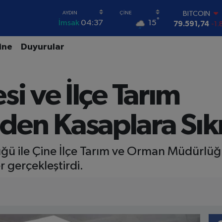
DOLAR
°
15
İmsak
04:37
45,43620
0.
EURO
53,38690
0.
ine
Duyurular
STERLİN
61,60380
0.
G.ALTIN
si ve İlçe Tarım
6862,09000
0
BİST100
14.598,00
en Kasaplara Sık
BITCOIN
79.591,74
-1.
ğü ile Çine İlçe Tarım ve Orman Müdürlüğü 
 gerçekleştirdi.