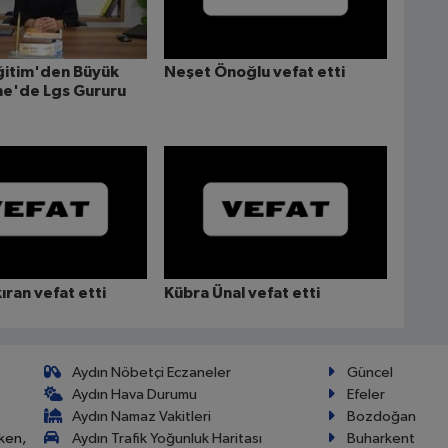
ğitim'den Büyük
Neşet Önoğlu vefat etti
ine'de Lgs Gururu
kıran vefat etti
Kübra Ünal vefat etti
Aydın Nöbetçi Eczaneler
Güncel
Aydın Hava Durumu
Efeler
Aydın Namaz Vakitleri
Bozdoğan
ken,
Aydın Trafik Yoğunluk Haritası
Buharkent