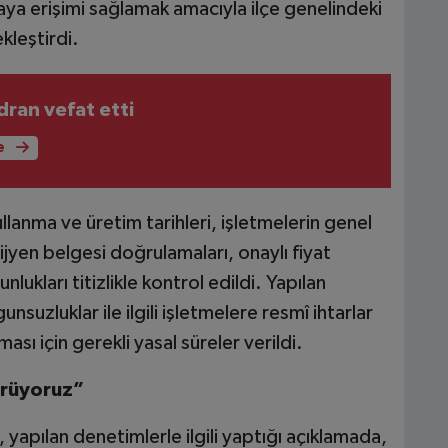
daya erişimi sağlamak amacıyla ilçe genelindeki
kleştirdi.
ran vefat etti
e
llanma ve üretim tarihleri, işletmelerin genel
hijyen belgesi doğrulamaları, onaylı fiyat
unlukları titizlikle kontrol edildi. Yapılan
nsuzluklar ile ilgili işletmelere resmî ihtarlar
ası için gerekli yasal süreler verildi.
ürüyoruz”
apılan denetimlerle ilgili yaptığı açıklamada,