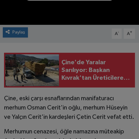
Paylaş
-
+
A
A
Çine'de Yaralar
Sarılıyor: Başkan
Kıvrak'tan Üreticilere
Saman Desteği
Çine, eski çarşı esnaflarından manifaturacı
merhum Osman Cerit'in oğlu, merhum Hüseyin
ve Yalçın Cerit'in kardeşleri Çetin Cerit vefat etti.
Merhumun cenazesi, öğle namazına müteakip