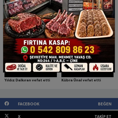
Neşet Önoğlu vefat etti
Abdullah Köse vefat etti
Yıldız Dalkıran vefat etti
Kübra Ünal vefat etti
FACEBOOK
BEĞEN
X
TAKIP ET