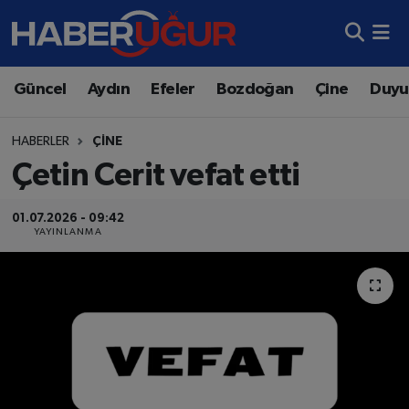
Aydın Nöbetçi Eczaneler
Güncel
Aydın
Efeler
Bozdoğan
Çine
Duyu
Aydın Hava Durumu
HABERLER
ÇINE
Aydın Namaz Vakitleri
Çetin Cerit vefat etti
Aydın Trafik Yoğunluk Haritası
01.07.2026 - 09:42
YAYINLANMA
Süper Lig Puan Durumu ve Fikstür
Tüm Manşetler
Son Dakika Haberleri
Haber Arşivi