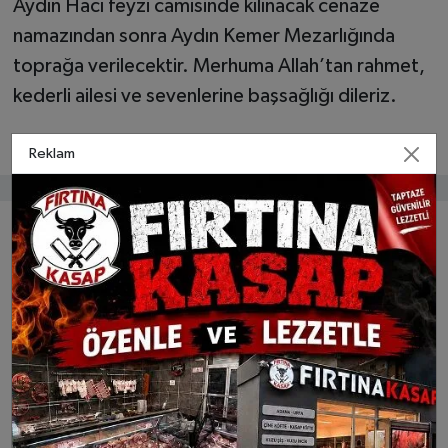
Aydın Hacı feyzi camisinde kılınacak cenaze
namazından sonra Aydın Kemer Mezarlığında
toprağa verilecektir. Merhuma Allah’tan rahmet,
kederli ailesi ve sevenlerine başsağlığı dileriz.
Reklam
Bunlar da ilginizi çekebilir
Çine'de Yaralar Sarılıyor:
Kavram Eğitim'den Büyük
Başkan Kıvrak'tan
Başarı, Çine'de Lgs Gururu
Üreticilere Saman Desteği