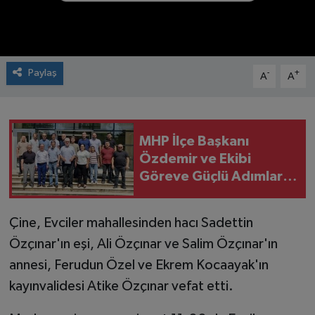
Paylaş
-
+
A
A
MHP İlçe Başkanı
Özdemir ve Ekibi
Göreve Güçlü Adımlarla
Başladı
Çine, Evciler mahallesinden hacı Sadettin
Özçınar'ın eşi, Ali Özçınar ve Salim Özçınar'ın
annesi, Ferudun Özel ve Ekrem Kocaayak'ın
kayınvalidesi Atike Özçınar vefat etti.