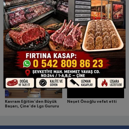
MHP İlçe Başkanı Özdemir
Çine'de Yaralar Sarılıyor:
ve Ekibi Göreve Güçlü
Başkan Kıvrak'tan
Adımlarla Başladı
Üreticilere Saman Desteği
Kavram Eğitim'den Büyük
Neşet Önoğlu vefat etti
Başarı, Çine'de Lgs Gururu