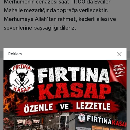
Merhumenin cenazesi saat 11:00 da Evciler
Mahalle mezarlığında toprağa verilecektir.
Merhumeye Allah’tan rahmet, kederli ailesi ve
sevenlerine başsağlığı dileriz.
Reklam
Bunlar da ilginizi çekebilir
Başkan Mehmet Kıvrak:
Başkan Kıvrak’tan Dev
“Dayanışmayla Yaralarımızı
Hamle; Daha Fazla
Sarıyoruz”
Mahalleye Daha Hızlı
Hizmet