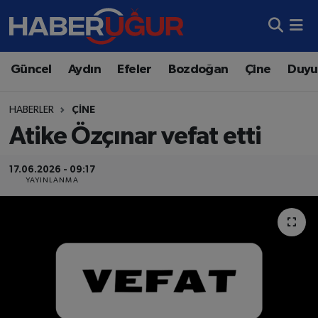
Aydın Nöbetçi Eczaneler
Güncel
Aydın
Efeler
Bozdoğan
Çine
Duyu
Aydın Hava Durumu
HABERLER
ÇINE
Aydın Namaz Vakitleri
Atike Özçınar vefat etti
Aydın Trafik Yoğunluk Haritası
17.06.2026 - 09:17
YAYINLANMA
Süper Lig Puan Durumu ve Fikstür
Tüm Manşetler
Son Dakika Haberleri
Haber Arşivi