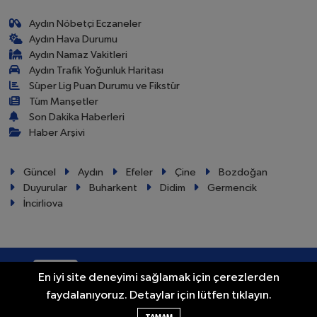
Aydın Nöbetçi Eczaneler
Aydın Hava Durumu
Aydın Namaz Vakitleri
Aydın Trafik Yoğunluk Haritası
Süper Lig Puan Durumu ve Fikstür
Tüm Manşetler
Son Dakika Haberleri
Haber Arşivi
Güncel
Aydın
Efeler
Çine
Bozdoğan
Duyurular
Buharkent
Didim
Germencik
İncirliova
RSS
Copyright © 2024. Her hakkı saklıdır.
En iyi site deneyimi sağlamak için çerezlerden
faydalanıyoruz. Detaylar için lütfen tıklayın.
Haber Yazılımı:
TE Bilişim