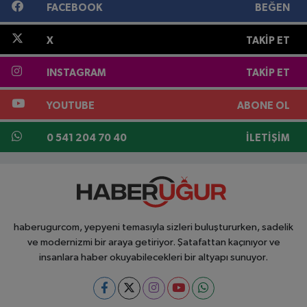
FACEBOOK
BEĞEN
X
TAKIP ET
INSTAGRAM
TAKIP ET
YOUTUBE
ABONE OL
0 541 204 70 40
İLETIŞIM
haberugurcom, yepyeni temasıyla sizleri buluştururken, sadelik
ve modernizmi bir araya getiriyor. Şatafattan kaçınıyor ve
insanlara haber okuyabilecekleri bir altyapı sunuyor.