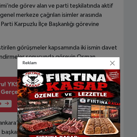
i’nde görev alan ve parti teşkilatında aktif
 genel merkeze çağrılan isimler arasında
arti Karpuzlu İlçe Başkanlığı görevine
tirilen görüşmeler kapsamında iki ismin davet
rlendirmeler sonucunda görevin Osman
Reklam
ru! YKS'de İlk 1000'e Giren Nursema
i Gerçeğe Dönüştürdü
e
ankara’nın, Karpuzlu’da parti çalışmalarına yeni
eni başkan Osman Çankara’nın önümüzdeki