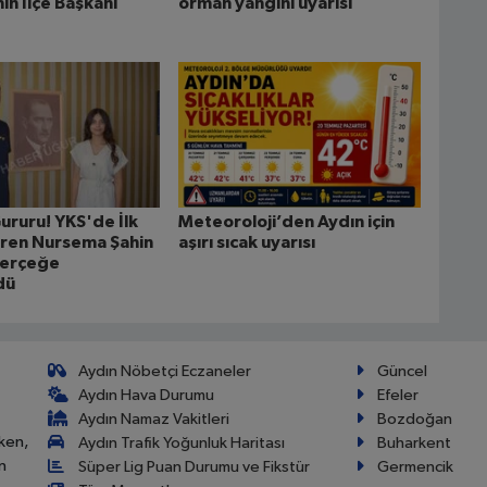
in İlçe Başkanı
orman yangını uyarısı
ururu! YKS'de İlk
Meteoroloji’den Aydın için
ren Nursema Şahin
aşırı sıcak uyarısı
Gerçeğe
dü
Aydın Nöbetçi Eczaneler
Güncel
Aydın Hava Durumu
Efeler
Aydın Namaz Vakitleri
Bozdoğan
ken,
Aydın Trafik Yoğunluk Haritası
Buharkent
n
Süper Lig Puan Durumu ve Fikstür
Germencik