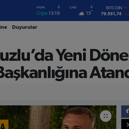
BITCOIN
°
15
Öğle
13:19
79.591,74
-1.
DOLAR
45,43620
0.
ine
Duyurular
EURO
53,38690
0.
STERLİN
puzlu’da Yeni Dö
61,60380
0.
G.ALTIN
6862,09000
0
Başkanlığına Atan
BİST100
14.598,00