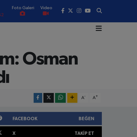
Foto Galeri
Video
82
02
19
nem: Osman
18
.19
dı
0
-
+
A
A
FACEBOOK
BEĞEN
X
TAKIP ET