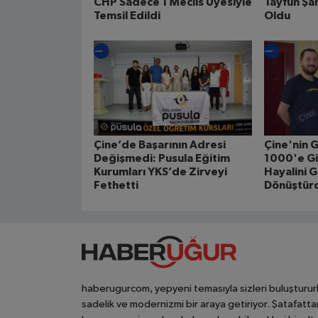
CHP Sadece 1 Meclis Üyesiyle
Tayfun Şah
Temsil Edildi
Oldu
Çine’de Başarının Adresi
Çine'nin G
Değişmedi: Pusula Eğitim
1000'e Gi
Kurumları YKS’de Zirveyi
Hayalini 
Fethetti
Dönüştür
haberugurcom, yepyeni temasıyla sizleri buluşturur
sadelik ve modernizmi bir araya getiriyor. Şatafatta