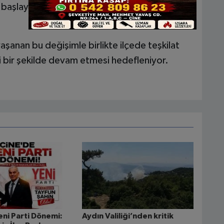
 başlayarak sahada aktif bir süreç yürüteceği
aşanan bu değişimle birlikte ilçede teşkilat
i bir şekilde devam etmesi hedefleniyor.
eni Parti Dönemi:
Aydın Valiliği’nden kritik