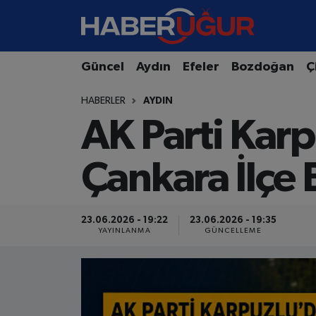
Aydın Nöbetçi Eczaneler
Güncel
Aydın
Efeler
Bozdoğan
Ç
Aydın Hava Durumu
HABERLER
AYDIN
AK Parti Kar
Aydın Namaz Vakitleri
Aydın Trafik Yoğunluk Haritası
Çankara İlçe 
Süper Lig Puan Durumu ve Fikstür
23.06.2026 - 19:22
23.06.2026 - 19:35
Tüm Manşetler
YAYINLANMA
GÜNCELLEME
Son Dakika Haberleri
Haber Arşivi